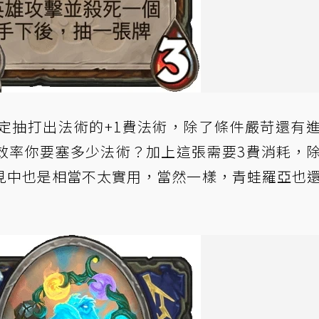
定抽打出法術的+1費法術，除了條件嚴苛還有
效率你要塞多少法術？加上這張需要3費消耗，
見中也是相當不太實用，當然一樣，青蛙羅亞也