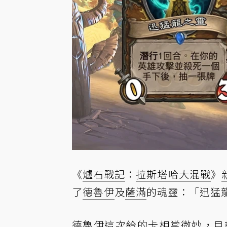
《
爐石戰記
：
拉斯塔哈大混戰
》
了
德魯伊
及
薩滿
的魂靈：「迅猛
德魯伊這次給的卡相當微妙，目