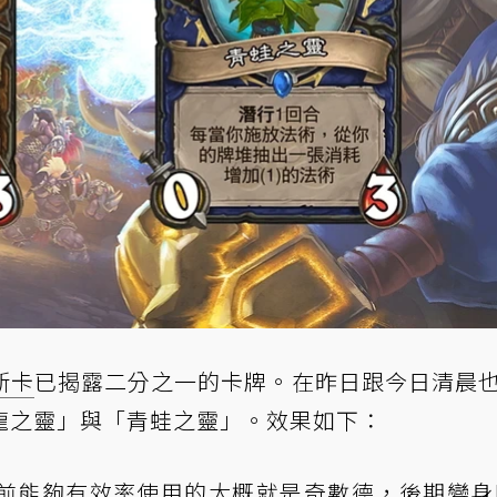
新卡
已揭露二分之一的卡牌。在昨日跟今日清晨
龍之靈」與「青蛙之靈」。效果如下：
前能夠有效率使用的大概就是奇數德，後期變身