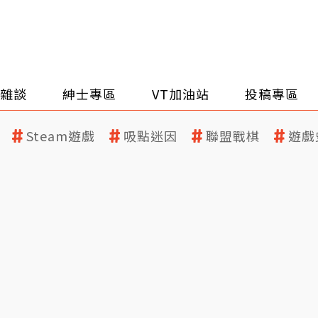
雜談
紳士專區
VT加油站
投稿專區
Steam遊戲
吸點迷因
聯盟戰棋
遊戲