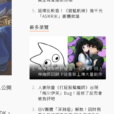
這樣比較香！《碧藍航線》推千元
「ASMR米」飯糰掀議
最多瀏覽
神隱兩年終於復活！《冰菓》同人
神繪師回歸 P站重新上傳大量創作
也公開
人妻除靈《打屁股驅魔師》出現
「梅川伊芙」Bug！這修了反而會
被負評吧
日V團體「深淵組」解散！因財務
DK，