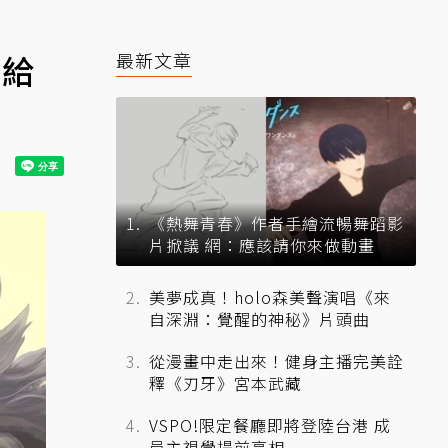
滿給
最新文章
《熱舞青春》作者手繪流暢舞蹈影
片掀議 網：應該請你來做動畫
美夢成真！holo森美聲演唱《來
自深淵：覺醒的神秘》片頭曲
從漫畫中走出來！健身主播完美詮
釋《刃牙》宮本武藏
VSPO!限定餐廳即將登陸台港 成
員主視覺提前亮相