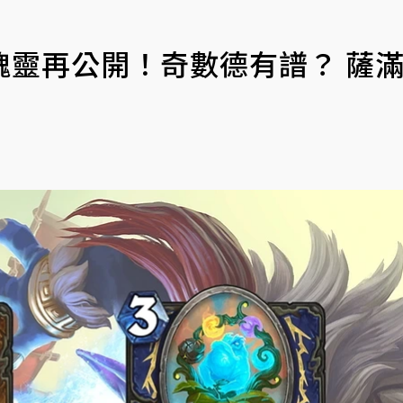
魂靈再公開！奇數德有譜？ 薩