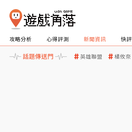
攻略分析
心得評測
新聞資訊
快評
話題傳送門
英雄聯盟
橘攸奈