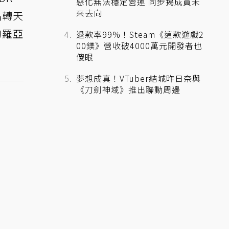
惡化無法穩定營運 同步揭成員未
來去向
晶轉天
的羅亞
退款率99%！Steam《這款遊戲2
00鎂》營收破4000萬元開發者也
傻眼
夢想成真！VTuber結城昨日奈與
《刀劍神域》推出聯動周邊