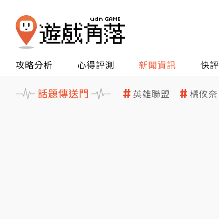
攻略分析
心得評測
新聞資訊
快評
話題傳送門
英雄聯盟
橘攸奈