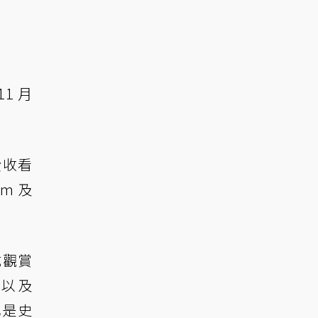
11 月
免費收看
m 及
式觀賞
TV以及
也是史