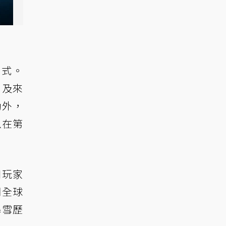
方式。
目及來
勵外，
以在第
和玩家
們全球
暴雪歷