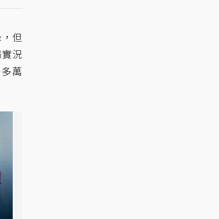
錄，但
場實況
千多萬