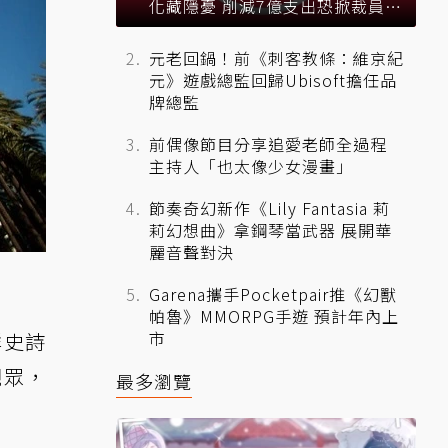
化藏隱憂 削減7億支出恐掀裁員風
暴？
元老回鍋！前《刺客教條：維京紀
元》遊戲總監回歸Ubisoft擔任品
牌總監
前偶像節目分享追愛老師全過程
主持人「也太像少女漫畫」
節奏奇幻新作《Lily Fantasia 莉
莉幻想曲》拿鋼琴當武器 展開華
麗音聲對決
Garena攜手Pocketpair推《幻獸
帕魯》MMORPG手遊 預計年內上
市
社群史詩
觀眾，
最多瀏覽