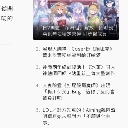
 從開
方呎的
日V團體「深淵組」解散！因財務
惡化無法穩定營運 同步揭成員未
來去向
展現大胸襟！Coser扮《絕區零》
蕾米埃爾粉絲福利給好給滿
神隱兩年終於復活！《冰菓》同人
神繪師回歸 P站重新上傳大量創作
人妻除靈《打屁股驅魔師》出現
「梅川伊芙」Bug！這修了反而會
被負評吧
LOL／對方先罵的！Aiming離隊聲
明還原始末稱對方「不願與他共
事」