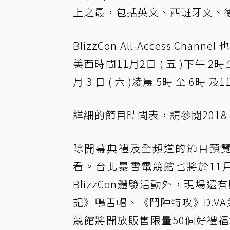
上之最，包括英文、西班牙文、
BlizzCon All-Access
美西時間11月2日 ( 五 )下午 2時至
月 3 日 ( 六 )凌晨 5時 至 6時 及
詳細的節目時間表，請參閱
2018
除開幕典禮及全頻道的節目預覽外
看。台北
暴雪電競館
也將於11
BlizzCon體驗活動外，現場還有
記》鴨舌帽、《鬥陣特攻》D.VA兔
競館將開放販售限量50個好禮福袋