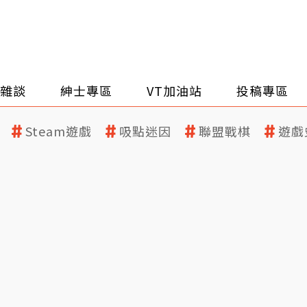
雜談
紳士專區
VT加油站
投稿專區
Steam遊戲
吸點迷因
聯盟戰棋
遊戲