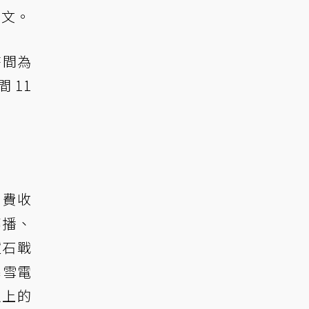
牙文。
時間為
間 11
免費收
轉播、
爐石戰
暴雪電
以上的