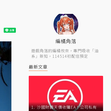
編橘角落
遊戲角落的編橘攸奈，專門吸收「油
系」新知，114514初配信預定
最新文章
沙國財團天價收購EA！公司私有