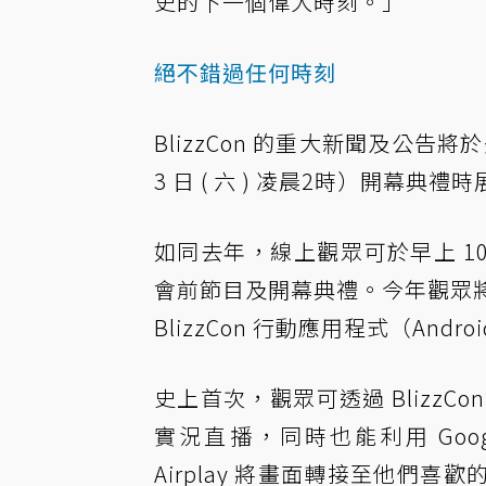
史的下一個偉大時刻。」
絕不錯過任何時刻
BlizzCon 的重大新聞及公告將於美西
3 日 ( 六 ) 凌晨2時）開幕典禮
如同去年，線上觀眾可於早上 10：30 開
會前節目及開幕典禮。今年觀眾將有更多觀
BlizzCon 行動應用程式（Andr
史上首次，觀眾可透過 BlizzCon
實況直播，同時也能利用 Google Ch
Airplay 將畫面轉接至他們