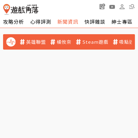
攻略分析
心得評測
新聞資訊
快評雜談
紳士專區
英雄聯盟
橘攸奈
Steam遊戲
吸點迷