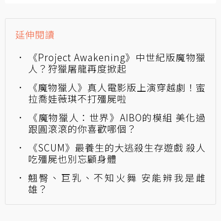
延伸閱讀
《Project Awakening》中世紀版魔物獵
人？狩獵屠龍再度掀起
《魔物獵人》真人電影版上演穿越劇！蜜
拉喬娃薇琪不打殭屍啦
《魔物獵人：世界》AIBO的模組 美化過
跟圓滾滾的你喜歡哪個？
《SCUM》最養生的大逃殺生存遊戲 殺人
吃殭屍也別忘顧身體
翹臀、巨乳、不知火舞 安能辨我是雌
雄？