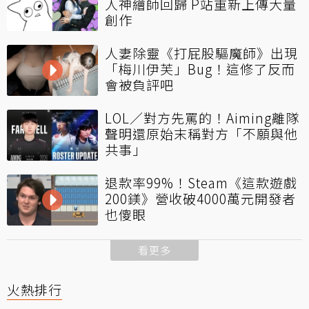
人神繪師回歸 P站重新上傳大量
創作
人妻除靈《打屁股驅魔師》出現
「梅川伊芙」Bug！這修了反而
會被負評吧
LOL／對方先罵的！Aiming離隊
聲明還原始末稱對方「不願與他
共事」
退款率99%！Steam《這款遊戲
200鎂》營收破4000萬元開發者
也傻眼
看更多
火熱排行