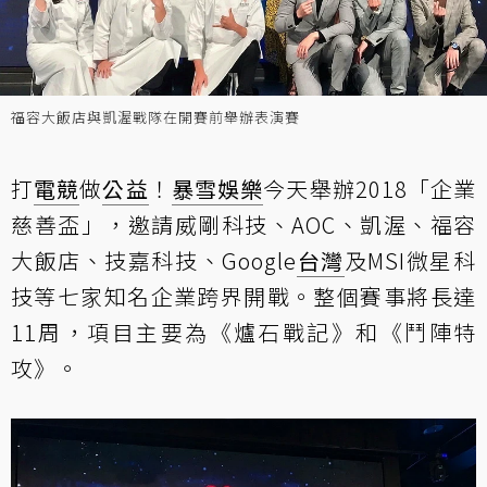
福容大飯店與凱渥戰隊在開賽前舉辦表演賽
打
電競
做
公益
！
暴雪娛樂
今天舉辦2018「企業
慈善盃」，邀請威剛科技、AOC、凱渥、福容
大飯店、技嘉科技、Google
台灣
及MSI微星科
技等七家知名企業跨界開戰。整個賽事將長達
11周，項目主要為《爐石戰記》和《鬥陣特
攻》。