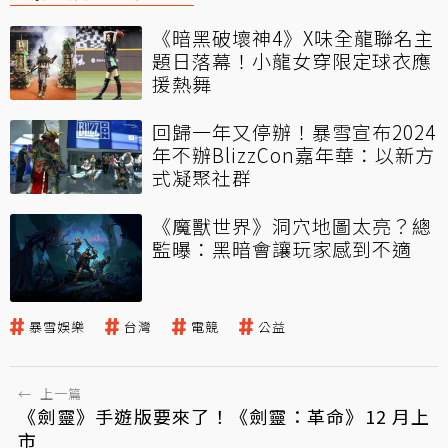
《暗黑破壞神4》X味全龍聯名主
題日落幕！小龍女穿限定球衣應
援熱舞
回歸一年又停辦！暴雪宣布2024
年不辦BlizzCon嘉年華：以新方
式凝聚社群
《魔獸世界》洞穴地圖太亮？總
監曝：黑暗會讓玩家感到不適
暴雪娛樂
台灣
電競
公益
←
上一篇
《劍靈》手遊版要來了！《劍靈：革命》12 月上
市