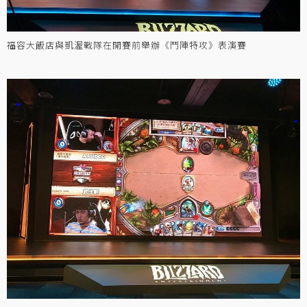
福容大飯店與凱渥戰隊在開賽前舉辦《鬥陣特攻》表演賽