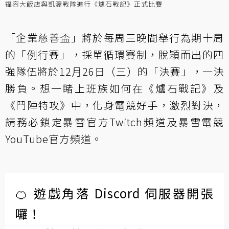
福容大飯店與凱渥戰隊進行《爐石戰記》正式比賽
「企業慈善盃」將於每周三晚間舉行為期十周
的「例行賽」，採單循環賽制，脫穎而出的四
強隊伍將於12月26日（三）的「決賽」，一決
勝負。想一睹上班族如何在《爐石戰記》及
《鬥陣特攻》中，化身電競好手，激烈對決，
請務必鎖定
暴雪官方Twitch頻道
及暴雪電競
YouTube官方頻道
。
🍊 遊戲角落 Discord 伺服器開張
囉！