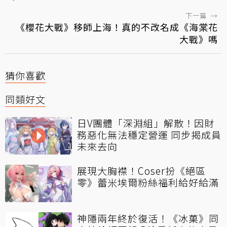
下一篇
→
《櫻花大戰》移師上海！真的不改名成《海棠花
大戰》嗎
猜你喜歡
同類好文
日V團體「深淵組」解散！因財
務惡化無法穩定營運 同步揭成員
未來去向
展現大胸襟！Coser扮《絕區
零》蕾米埃爾粉絲福利給好給滿
神隱兩年終於復活！《冰菓》同