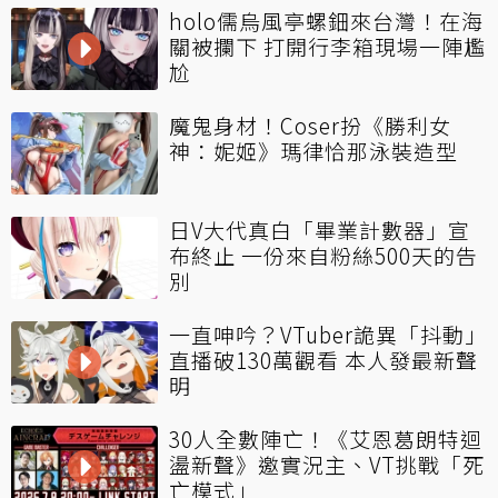
holo儒烏風亭螺鈿來台灣！在海
關被攔下 打開行李箱現場一陣尷
尬
魔鬼身材！Coser扮《勝利女
神：妮姬》瑪律恰那泳裝造型
日V大代真白「畢業計數器」宣
布終止 一份來自粉絲500天的告
別
一直呻吟？VTuber詭異「抖動」
直播破130萬觀看 本人發最新聲
明
30人全數陣亡！《艾恩葛朗特迴
盪新聲》邀實況主、VT挑戰「死
亡模式」