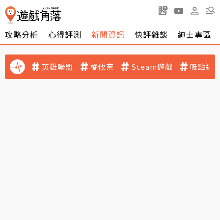
攻略分析
心得評測
新聞資訊
快評雜談
紳士專區
英雄聯盟
橘攸奈
Steam遊戲
吸點迷