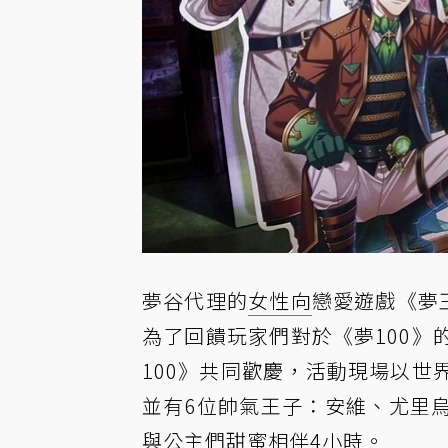
夢谷代理的
女性向
戀愛遊戲《夢
為了回饋玩家們對於《夢100
100》共同歡慶，活動現場以
並有6位帥氣王子：安維、尤里
與公主們甜蜜相伴4小時。