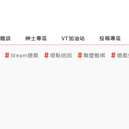
雜談
紳士專區
VT加油站
投稿專區
Steam遊戲
吸點迷因
聯盟戰棋
遊戲