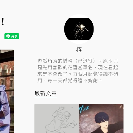
！
椿
遊戲角落的編輯（已退役）。原本只
是先用喜歡的花暫當筆名，現在看起
來是不會改了。每個月都覺得錢不夠
用，每一天都覺得睡不夠飽。
最新文章