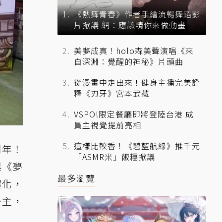
《熱舞青春》作者手繪流暢舞蹈影
片掀議 網：應該請你來做動畫
美夢成真！holo森美聲演唱《來
自深淵：覺醒的神秘》片頭曲
從漫畫中走出來！健身主播完美詮
釋《刃牙》宮本武藏
VSPO!限定餐廳即將登陸台港 成
員主視覺提前亮相
這樣比較香！《碧藍航線》推千元
周年！
「ASMR米」飯糰掀議
與《夢
最多瀏覽
體化，
公主，