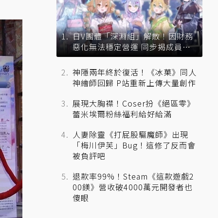
日V團體「深淵組」解散！因財務
惡化無法穩定營運 同步揭成員未
來去向
神隱兩年終於復活！《冰菓》同人
神繪師回歸 P站重新上傳大量創作
展現大胸襟！Coser扮《絕區零》
蕾米埃爾粉絲福利給好給滿
人妻除靈《打屁股驅魔師》出現
「梅川伊芙」Bug！這修了反而會
被負評吧
退款率99%！Steam《這款遊戲2
00鎂》營收破4000萬元開發者也
傻眼