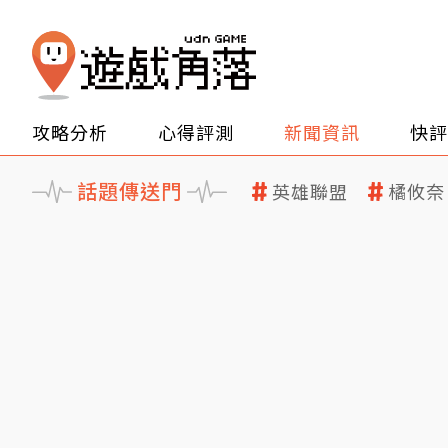
攻略分析
心得評測
新聞資訊
快評
話題傳送門
英雄聯盟
橘攸奈