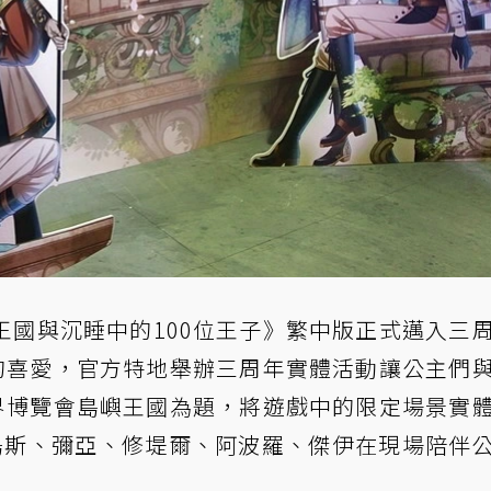
王國與沉睡中的100位王子》繁中版正式邁入三
》的喜愛，官方特地舉辦三周年實體活動讓公主們
世界博覽會島嶼王國為題，將遊戲中的限定場景實
烏斯、彌亞、修堤爾、阿波羅、傑伊在現場陪伴