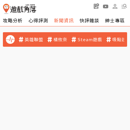
攻略分析
心得評測
新聞資訊
快評雜談
紳士專區
英雄聯盟
橘攸奈
Steam遊戲
吸點迷