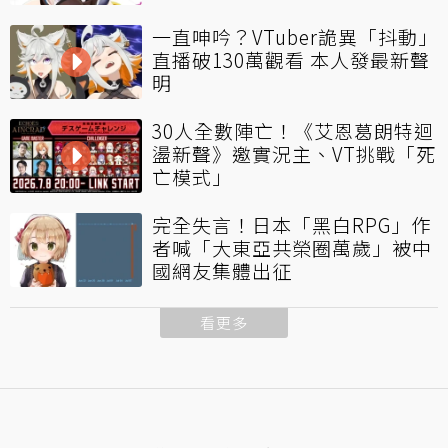
一直呻吟？VTuber詭異「抖動」
直播破130萬觀看 本人發最新聲
明
30人全數陣亡！《艾恩葛朗特迴
盪新聲》邀實況主、VT挑戰「死
亡模式」
完全失言！日本「黑白RPG」作
者喊「大東亞共榮圈萬歲」被中
國網友集體出征
看更多