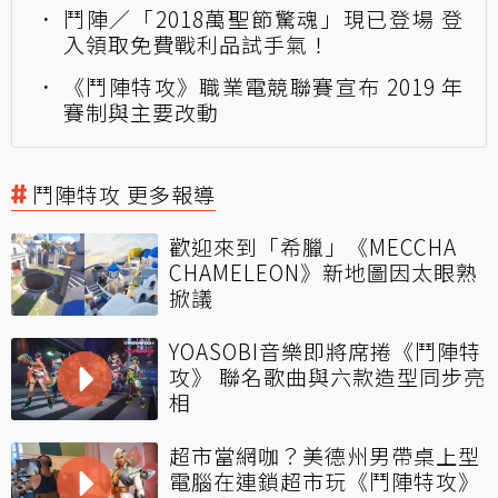
鬥陣／「2018萬聖節驚魂」現已登場 登
入領取免費戰利品試手氣！
《鬥陣特攻》職業電競聯賽宣布 2019 年
賽制與主要改動
鬥陣特攻 更多報導
歡迎來到「希臘」《MECCHA
CHAMELEON》新地圖因太眼熟
掀議
YOASOBI音樂即將席捲《鬥陣特
攻》 聯名歌曲與六款造型同步亮
相
超市當網咖？美德州男帶桌上型
電腦在連鎖超市玩《鬥陣特攻》