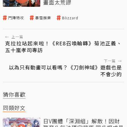
畫面太荒謬
鬥陣特攻
暴雪娛樂
Blizzard
←
上一篇
克拉拉站起來啦！《RE8召喚輪轉》菊池正義、
五十嵐孝司專訪
下一篇
→
以為只有動畫可以看嗎？《刀劍神域》遊戲也是
不會少的
猜你喜歡
同類好文
日V團體「深淵組」解散！因財