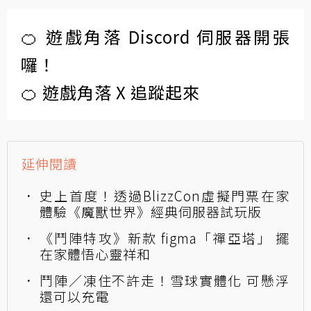
🍊 遊戲角落 Discord 伺服器開張
囉！
🍊 遊戲角落 X 追蹤起來
延伸閱讀
史上首度！透過BlizzCon虛擬門票在家
體驗《魔獸世界》經典伺服器試玩版
《鬥陣特攻》新款 figma「禪亞塔」 擺
在家體悟心靈祥和
鬥陣／凍住不許走！雪球實體化 可懸浮
還可以充電