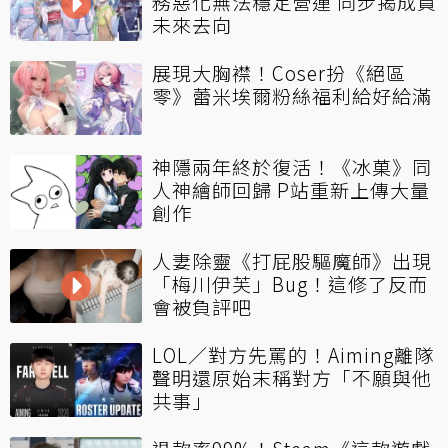
務惡化無法穩定營運 同步揭成員
未來去向
展現大胸襟！Coser扮《絕區
零》蕾米埃爾粉絲福利給好給滿
神隱兩年終於復活！《冰菓》同
人神繪師回歸 P站重新上傳大量
創作
人妻除靈《打屁股驅魔師》出現
「梅川伊芙」Bug！這修了反而
會被負評吧
LOL／對方先罵的！Aiming離隊
聲明還原始末稱對方「不願與他
共事」