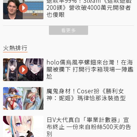
退款率99%！Steam《這款遊戲
200鎂》營收破4000萬元開發者
也傻眼
看更多
火熱排行
holo儒烏風亭螺鈿來台灣！在海
關被攔下 打開行李箱現場一陣尷
尬
魔鬼身材！Coser扮《勝利女
神：妮姬》瑪律恰那泳裝造型
日V大代真白「畢業計數器」宣
布終止 一份來自粉絲500天的告
別