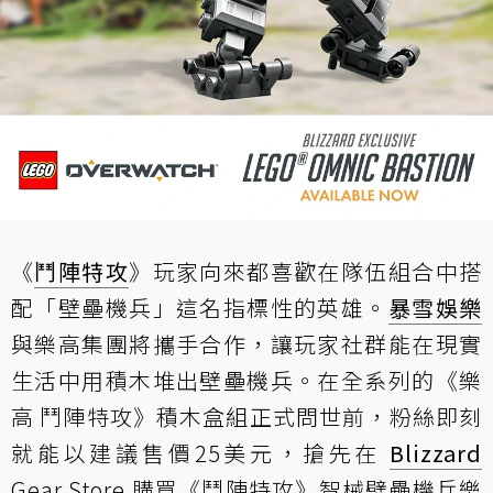
《
鬥陣特攻
》玩家向來都喜歡在隊伍組合中搭
配「壁壘機兵」這名指標性的英雄。
暴雪娛樂
與樂高集團將攜手合作，讓玩家社群能在現實
生活中用積木堆出壁壘機兵。在全系列的《樂
高 鬥陣特攻》積木盒組正式問世前，粉絲即刻
就能以建議售價25美元，搶先在
Blizzard
Gear Store 購買《鬥陣特攻》智械壁壘機兵樂