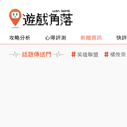
攻略分析
心得評測
新聞資訊
快評
話題傳送門
英雄聯盟
橘攸奈