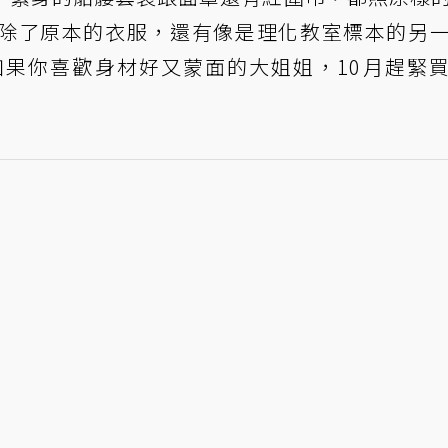
除了原本的衣服，還有像是理化教室標本的另
如果你喜歡身材好又蒙面的大姐姐，10月趕緊