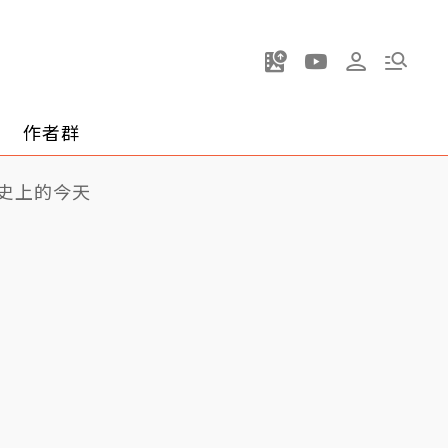
作者群
史上的今天