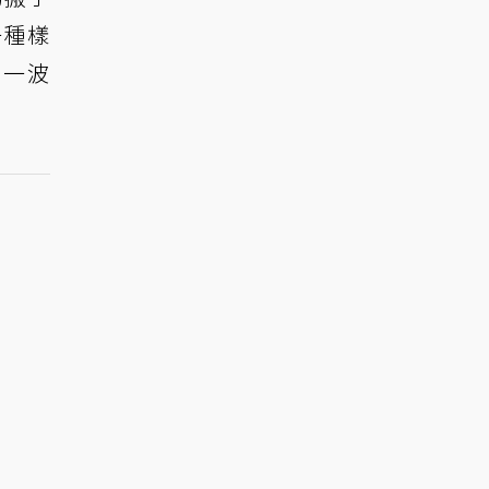
一種樣
買一波