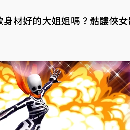
歡身材好的大姐姐嗎？骷髏俠女