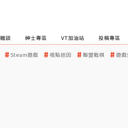
雜談
紳士專區
VT加油站
投稿專區
Steam遊戲
吸點迷因
聯盟戰棋
遊戲