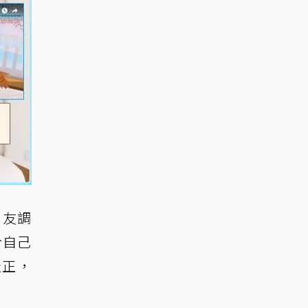
男友調
於自己
佳正，