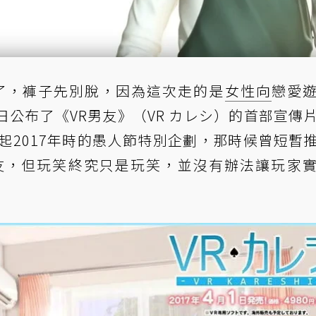
新作了，褲子先別脫，因為這次走的是
女性向
戀愛
近日公布了《VR男友》（VR カレシ）的首部宣傳
起2017年時的愚人節特別企劃，那時候曾短暫
友，但玩笑終究只是玩笑，並沒有辦法讓玩家