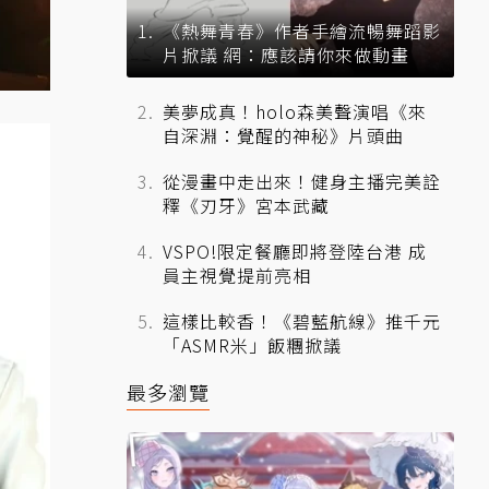
《熱舞青春》作者手繪流暢舞蹈影
片掀議 網：應該請你來做動畫
美夢成真！holo森美聲演唱《來
自深淵：覺醒的神秘》片頭曲
從漫畫中走出來！健身主播完美詮
釋《刃牙》宮本武藏
VSPO!限定餐廳即將登陸台港 成
員主視覺提前亮相
這樣比較香！《碧藍航線》推千元
「ASMR米」飯糰掀議
最多瀏覽