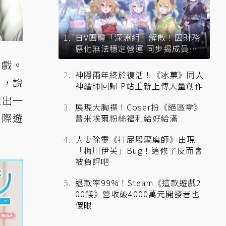
日V團體「深淵組」解散！因財務
惡化無法穩定營運 同步揭成員未
來去向
遊戲。
神隱兩年終於復活！《冰菓》同人
片，說
神繪師回歸 P站重新上傳大量創作
推出一
展現大胸襟！Coser扮《絕區零》
實際遊
蕾米埃爾粉絲福利給好給滿
人妻除靈《打屁股驅魔師》出現
「梅川伊芙」Bug！這修了反而會
被負評吧
退款率99%！Steam《這款遊戲2
00鎂》營收破4000萬元開發者也
傻眼