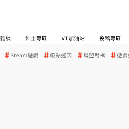
雜談
紳士專區
VT加油站
投稿專區
Steam遊戲
吸點迷因
聯盟戰棋
遊戲