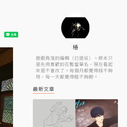
椿
遊戲角落的編輯（已退役）。原本只
是先用喜歡的花暫當筆名，現在看起
來是不會改了。每個月都覺得錢不夠
用，每一天都覺得睡不夠飽。
最新文章