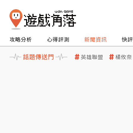
攻略分析
心得評測
新聞資訊
快評
話題傳送門
英雄聯盟
橘攸奈