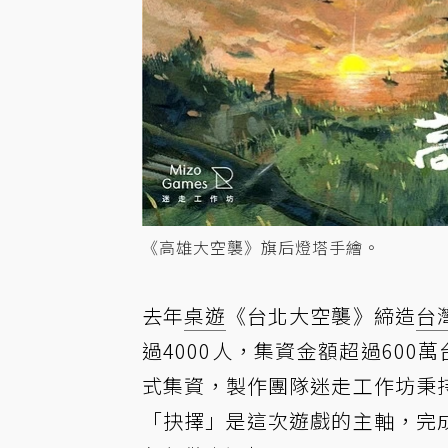
《高雄大空襲》旗后燈塔手繪。
去年
桌遊
《台北大空襲》締造
台
過4000人，集資金額超過600
式集資，製作團隊迷走工作坊秉
「抉擇」是這次遊戲的主軸，完