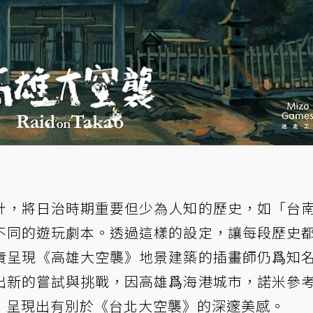
計，將日治時期重要但少為人知的歷史，如「台
不同的遊玩劇本。透過這樣的設定，讓每段歷史
責呈現《高雄大空襲》地景建築的插畫師仍爲知
出新的嘗試與挑戰，因高雄爲海港城市，諾米參
，呈現出有別於《台北大空襲》的深邃美感。