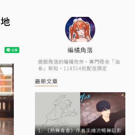
土地
編橘角落
遊戲角落的編橘攸奈，專門吸收「油
系」新知，114514初配信預定
最新文章
《熱舞青春》作者手繪流暢舞蹈影