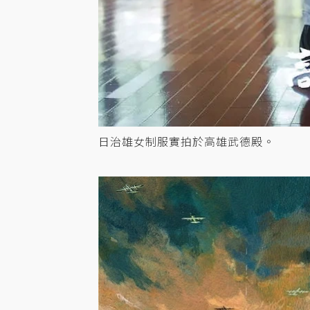
日治雄女制服實拍於高雄武德殿。