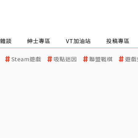
雜談
紳士專區
VT加油站
投稿專區
Steam遊戲
吸點迷因
聯盟戰棋
遊戲