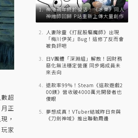
神隱兩年終於復活！《冰菓》同人
神繪師回歸 P站重新上傳大量創作
人妻除靈《打屁股驅魔師》出現
「梅川伊芙」Bug！這修了反而會
被負評吧
日V團體「深淵組」解散！因財務
惡化無法穩定營運 同步揭成員未
來去向
退款率99%！Steam《這款遊戲2
00鎂》營收破4000萬元開發者也
人數超
傻眼
 月正
夢想成真！VTuber結城昨日奈與
呈現，
《刀劍神域》推出聯動周邊
，玩家