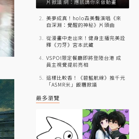
片掀議 網：應該請你來做動畫
美夢成真！holo森美聲演唱《來
自深淵：覺醒的神秘》片頭曲
從漫畫中走出來！健身主播完美詮
釋《刃牙》宮本武藏
VSPO!限定餐廳即將登陸台港 成
員主視覺提前亮相
這樣比較香！《碧藍航線》推千元
「ASMR米」飯糰掀議
最多瀏覽