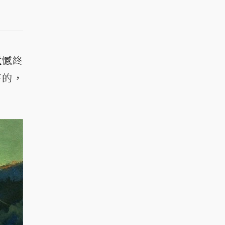
遺憾終
好的，