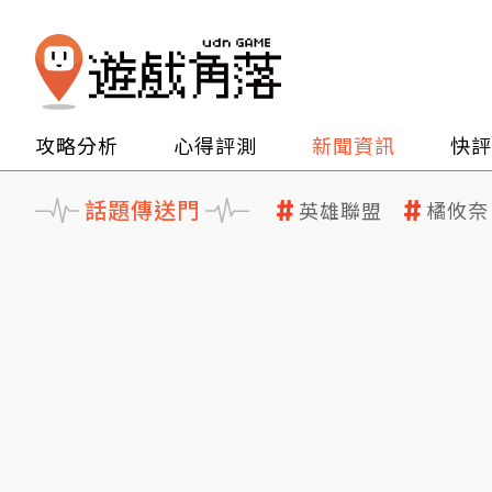
攻略分析
心得評測
新聞資訊
快評
話題傳送門
英雄聯盟
橘攸奈