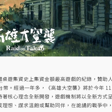
灣
桌遊集資史上集資金額最高遊戲的紀錄，贊助
萬台幣。經過一年多，《高雄大空襲》將於今年 11
持著核心理念全新開發，遊戲機制將以全新方式
成理想、謀求溫飽或幫助同伴，在詭譎的戰爭中