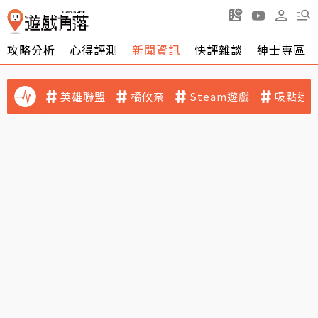
攻略分析
心得評測
新聞資訊
快評雜談
紳士專區
英雄聯盟
橘攸奈
Steam遊戲
吸點迷