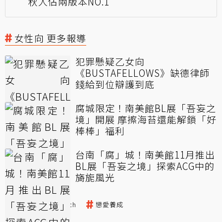
秋人佔兩版本NO.1
女性向 更多報導
犯罪懸疑乙女向
《BUSTAFELLOWS》缺德律師
錢給到位辯護到底
腐城限定！南美館BL展「吾妄之
境」開展 摩擦海苔還能解鎖「好
棒棒」福利
台南「腐」城！南美館11月推出
BL展「吾妄之境」探索ACG中的
旖旎風光
女性向
Switch
戀愛養成