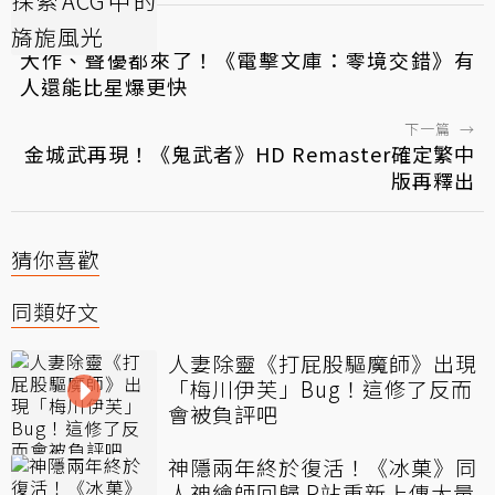
←
上一篇
大作、聲優都來了！《電擊文庫：零境交錯》有
人還能比星爆更快
下一篇
→
金城武再現！《鬼武者》HD Remaster確定繁中
版再釋出
猜你喜歡
同類好文
人妻除靈《打屁股驅魔師》出現
「梅川伊芙」Bug！這修了反而
會被負評吧
神隱兩年終於復活！《冰菓》同
人神繪師回歸 P站重新上傳大量