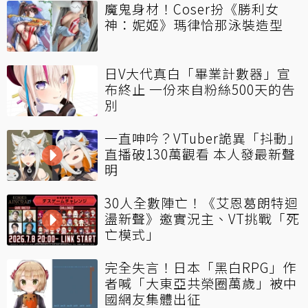
魔鬼身材！Coser扮《勝利女
神：妮姬》瑪律恰那泳裝造型
日V大代真白「畢業計數器」宣
布終止 一份來自粉絲500天的告
別
一直呻吟？VTuber詭異「抖動」
直播破130萬觀看 本人發最新聲
明
30人全數陣亡！《艾恩葛朗特迴
盪新聲》邀實況主、VT挑戰「死
亡模式」
完全失言！日本「黑白RPG」作
者喊「大東亞共榮圈萬歲」被中
國網友集體出征