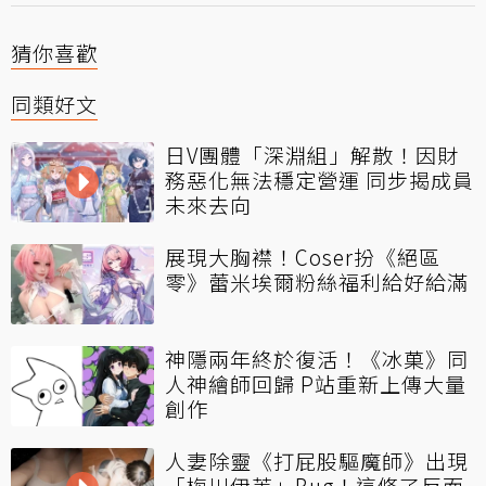
猜你喜歡
同類好文
日V團體「深淵組」解散！因財
務惡化無法穩定營運 同步揭成員
未來去向
展現大胸襟！Coser扮《絕區
零》蕾米埃爾粉絲福利給好給滿
神隱兩年終於復活！《冰菓》同
人神繪師回歸 P站重新上傳大量
創作
人妻除靈《打屁股驅魔師》出現
「梅川伊芙」Bug！這修了反而