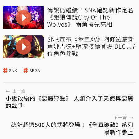
傳說仍繼續！SNK確認新作定名
《餓狼傳說City Of The
Wolves》 兩角搶先亮相
SNK宣布《拳皇XV》阿修羅篇新
角娜吉德+墮瓏接續登場 DLC共7
位角色參戰
SNK
SEGA
←
上一篇
小說改編的《惡魔狩獵》 人類介入了天使與惡魔
的戰爭
下一篇
→
總計超過500人的武將登場！《全軍破敵》系列
最新作參上