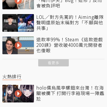
會被負評吧
LOL／對方先罵的！Aiming離隊
聲明還原始末稱對方「不願與他
共事」
退款率99%！Steam《這款遊戲
200鎂》營收破4000萬元開發者
也傻眼
看更多
火熱排行
holo儒烏風亭螺鈿來台灣！在海
關被攔下 打開行李箱現場一陣尷
尬