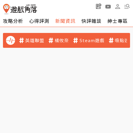
攻略分析
心得評測
新聞資訊
快評雜談
紳士專區
英雄聯盟
橘攸奈
Steam遊戲
吸點迷