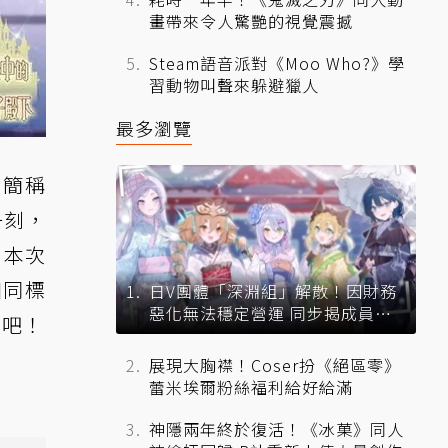
畫帶來令人驚艷的視覺震撼
Steam語音派對《Moo Who?》學
習動物叫聲來躲避獵人
最多瀏覽
（簡稱
一刻，
，本次
如同標
日V團體「深淵組」解散！因財務
惡化無法穩定營運 同步揭成員未
看吧！
來去向
展現大胸襟！Coser扮《絕區零》
蕾米埃爾粉絲福利給好給滿
神隱兩年終於復活！《冰菓》同人