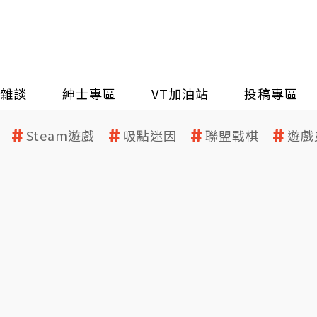
雜談
紳士專區
VT加油站
投稿專區
Steam遊戲
吸點迷因
聯盟戰棋
遊戲