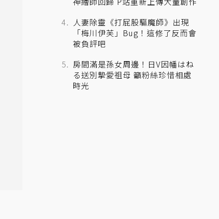
神繪師回歸 P站重新上傳大量創作
人妻除靈《打屁股驅魔師》出現
「梅川伊芙」Bug！這修了反而會
被負評吧
房間滿是孫女周邊！日V因幡はね
る送別摯愛祖母 籲粉絲珍惜相處
時光