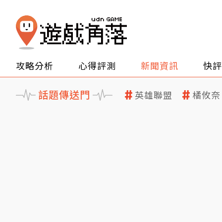
攻略分析
心得評測
新聞資訊
快評
話題傳送門
英雄聯盟
橘攸奈