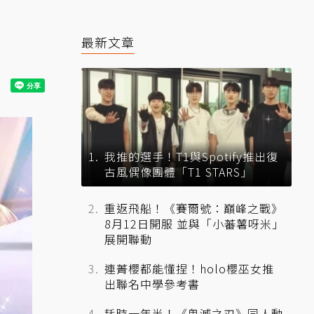
最新文章
我推的選手！T1與Spotify推出復
古風偶像團體「T1 STARS」
重返飛船！《賽爾號：巔峰之戰》
8月12日開服 並與「小蕃薯呀米」
展開聯動
連菁櫻都能懂捏！holo櫻巫女推
出聯名中學參考書
耗時一年半！《鬼滅之刃》同人動