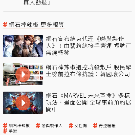
「真人勸退」
網石棒辣椒 更多報導
網石宣布結束代理《戀與製作
人》！由翡莉絲接手營運 帳號可
無痛轉移
網石棒辣椒遭控坑殺散戶 股民聚
士檢前拉布條抗議：韓國壞公司
網石《MARVEL 未來革命》多樣
玩法、畫面公開 全球事前預約展
開中
網石棒辣椒
戀與製作人
女性向
奇迹暖暖
手遊