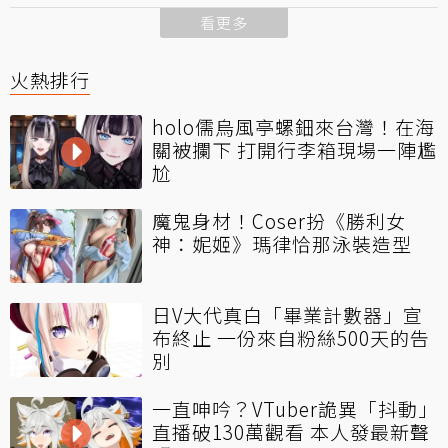
看更多
火熱排行
holo儒烏風亭螺鈿來台灣！在海
關被攔下 打開行李箱現場一陣尷
尬
魔鬼身材！Coser扮《勝利女
神：妮姬》瑪律恰那泳裝造型
日V大代真白「畢業計數器」宣
布終止 一份來自粉絲500天的告
別
一直呻吟？VTuber詭異「抖動」
直播破130萬觀看 本人發最新聲