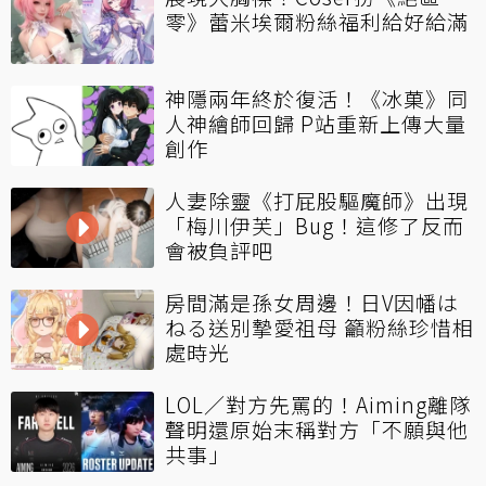
零》蕾米埃爾粉絲福利給好給滿
神隱兩年終於復活！《冰菓》同
人神繪師回歸 P站重新上傳大量
創作
人妻除靈《打屁股驅魔師》出現
「梅川伊芙」Bug！這修了反而
會被負評吧
房間滿是孫女周邊！日V因幡は
ねる送別摯愛祖母 籲粉絲珍惜相
處時光
LOL／對方先罵的！Aiming離隊
聲明還原始末稱對方「不願與他
共事」