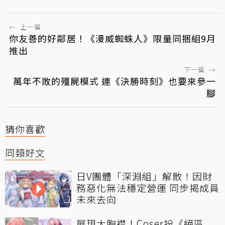
←
上一篇
你友善的好鄰居！《漫威蜘蛛人》限量同捆組9月
推出
下一篇
→
萬年不敗的殭屍模式 連《決勝時刻》也要來參一
腳
猜你喜歡
同類好文
日V團體「深淵組」解散！因財
務惡化無法穩定營運 同步揭成員
未來去向
展現大胸襟！Coser扮《絕區