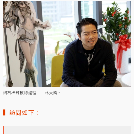
網石棒辣椒總經理──林大鈞。
▍訪問如下：