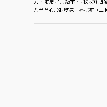
元，附贈24頁繪本、2枚收錄超過
八音盒心形狀墜鍊、擦拭布（三