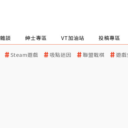
雜談
紳士專區
VT加油站
投稿專區
Steam遊戲
吸點迷因
聯盟戰棋
遊戲