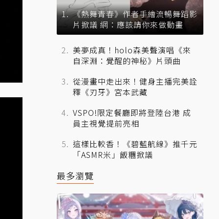
《熱舞青春》作者手繪流暢舞蹈影
片掀議 網：應該請你來做動畫
美夢成真！holo森美聲演唱《來
自深淵：覺醒的神秘》片頭曲
從漫畫中走出來！健身主播完美詮
釋《刃牙》宮本武藏
VSPO!限定餐廳即將登陸台港 成
員主視覺提前亮相
這樣比較香！《碧藍航線》推千元
「ASMR米」飯糰掀議
最多瀏覽