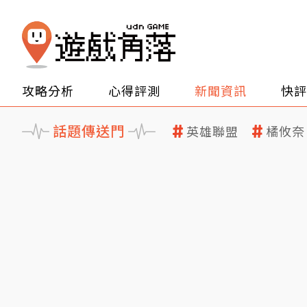
攻略分析
心得評測
新聞資訊
快評
話題傳送門
英雄聯盟
橘攸奈