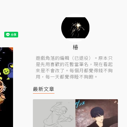
椿
遊戲角落的編輯（已退役）。原本只
是先用喜歡的花暫當筆名，現在看起
來是不會改了。每個月都覺得錢不夠
用，每一天都覺得睡不夠飽。
最新文章