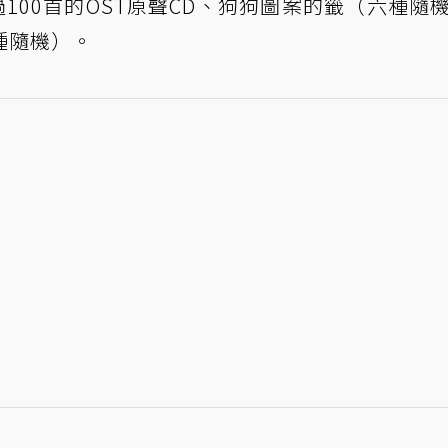
100首的OST原聲CD、狗狗圖案的籤（六種隨
種隨機）。