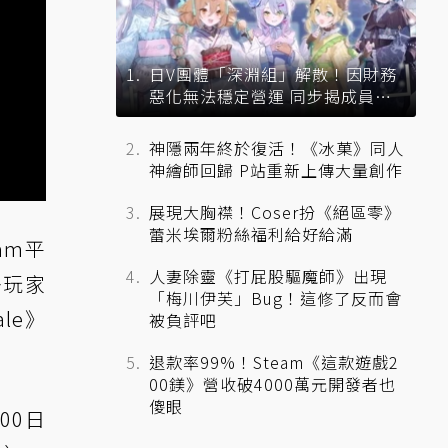
日V團體「深淵組」解散！因財務
惡化無法穩定營運 同步揭成員未
來去向
神隱兩年終於復活！《冰菓》同人
神繪師回歸 P站重新上傳大量創作
展現大胸襟！Coser扮《絕區零》
蕾米埃爾粉絲福利給好給滿
am平
人妻除靈《打屁股驅魔師》出現
多玩家
「梅川伊芙」Bug！這修了反而會
le》
被負評吧
。
退款率99%！Steam《這款遊戲2
00鎂》營收破4000萬元開發者也
傻眼
00日