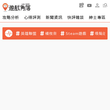
攻略分析
心得評測
新聞資訊
快評雜談
紳士專區
英雄聯盟
橘攸奈
Steam遊戲
吸點迷