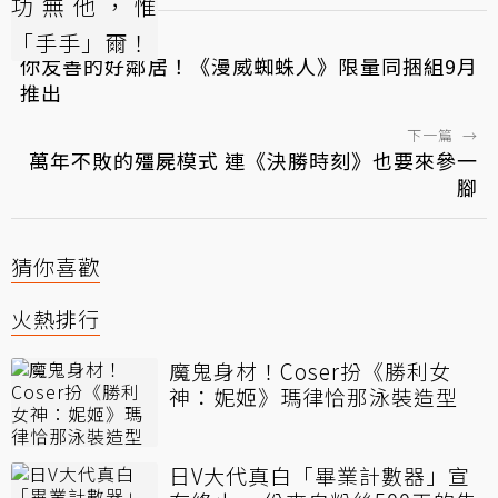
←
上一篇
你友善的好鄰居！《漫威蜘蛛人》限量同捆組9月
推出
下一篇
→
萬年不敗的殭屍模式 連《決勝時刻》也要來參一
腳
猜你喜歡
火熱排行
魔鬼身材！Coser扮《勝利女
神：妮姬》瑪律恰那泳裝造型
日V大代真白「畢業計數器」宣