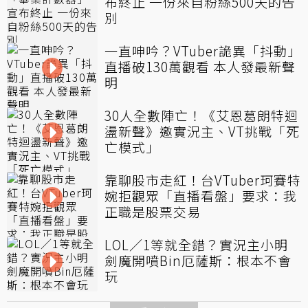
布終止 一份來自粉絲500天的告
別
一直呻吟？VTuber詭異「抖動」
直播破130萬觀看 本人發最新聲
明
30人全數陣亡！《艾恩葛朗特迴
盪新聲》邀實況主、VT挑戰「死
亡模式」
靠聊股市走紅！台VTuber珂賽特
婉拒觀眾「直播看盤」要求：我
正職是股票交易
LOL／1等就全錯？實況主小明
劍魔開噴Bin厄薩斯：根本不會
玩