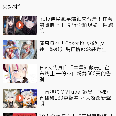
火熱排行
holo儒烏風亭螺鈿來台灣！在海
關被攔下 打開行李箱現場一陣尷
尬
魔鬼身材！Coser扮《勝利女
神：妮姬》瑪律恰那泳裝造型
日V大代真白「畢業計數器」宣
布終止 一份來自粉絲500天的告
別
一直呻吟？VTuber詭異「抖動」
直播破130萬觀看 本人發最新聲
明
30人全數陣亡！《艾恩葛朗特迴