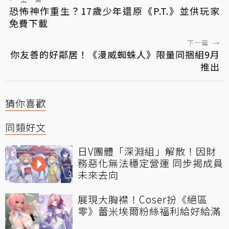
恐怖神作重生？17歲少年還原《P.T.》並供玩家
免費下載
下一篇
→
你友善的好鄰居！《漫威蜘蛛人》限量同捆組9月
推出
猜你喜歡
同類好文
日V團體「深淵組」解散！因財
務惡化無法穩定營運 同步揭成員
未來去向
展現大胸襟！Coser扮《絕區
零》蕾米埃爾粉絲福利給好給滿