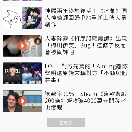
神隱兩年終於復活！《冰菓》同
人神繪師回歸 P站重新上傳大量
創作
人妻除靈《打屁股驅魔師》出現
「梅川伊芙」Bug！這修了反而
會被負評吧
LOL／對方先罵的！Aiming離隊
聲明還原始末稱對方「不願與他
共事」
退款率99%！Steam《這款遊戲
200鎂》營收破4000萬元開發者
也傻眼
看更多