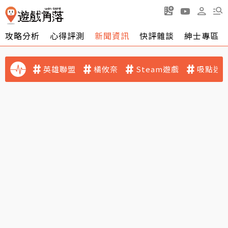
攻略分析
心得評測
新聞資訊
快評雜談
紳士專區
英雄聯盟
橘攸奈
Steam遊戲
吸點迷