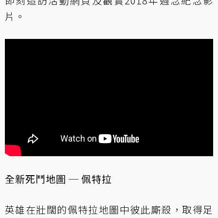
即刻造訪
活動網頁
及觀賞2018年週念紀念影
片。
全新死鬥地圖 ─ 佩特拉
英雄在壯闊的佩特拉地圖中彼此廝殺，取得足