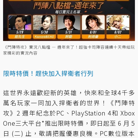
《鬥陣特攻》實況八點檔 — 週年來了！超強卡司陣容連續十天帶給玩
家精彩的實況內容
限時特價！趕快加入捍衛者行列
這世界永遠歡迎新的英雄，快來和全球4千多
萬名玩家一同加入捍衛者的世界！《鬥陣特
攻》2 週年紀念於PC、PlayStation 4和 Xbox
One三大平台*推出限時特價，即日起至 6 月 5
日 (二) 止，敬請把握優惠良機。PC數位版本