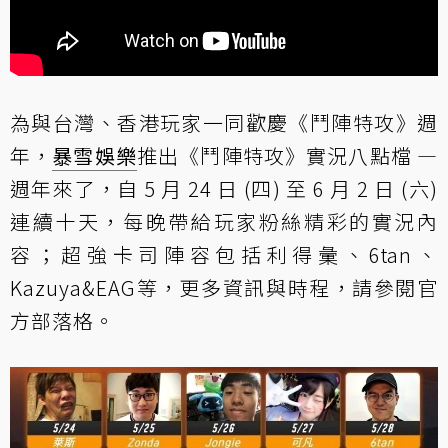
為與台灣、香港玩家一同歡慶《鬥陣特攻》週
年，
暴雪娛樂
推出《鬥陣特攻》實況八點檔 —
週年來了，自 5 月 24 日 (四) 至 6 月 2 日 (六)
連續十天，每晚帶給玩家粉絲精彩的實況內
容；超強卡司陣容包括利得彙、6tan、
Kazuya&EAG等，更多資訊與時程，請參閱
官
方部落格
。