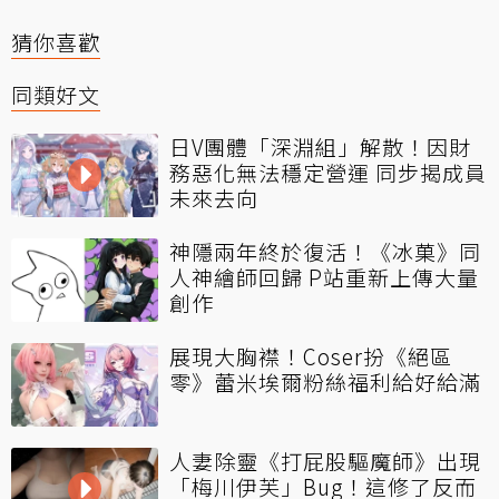
猜你喜歡
同類好文
日V團體「深淵組」解散！因財
務惡化無法穩定營運 同步揭成員
未來去向
神隱兩年終於復活！《冰菓》同
人神繪師回歸 P站重新上傳大量
創作
展現大胸襟！Coser扮《絕區
零》蕾米埃爾粉絲福利給好給滿
人妻除靈《打屁股驅魔師》出現
「梅川伊芙」Bug！這修了反而