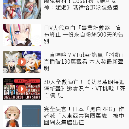
魔鬼身材！Coser扮《勝利女
神：妮姬》瑪律恰那泳裝造型
日V大代真白「畢業計數器」宣
布終止 一份來自粉絲500天的告
別
一直呻吟？VTuber詭異「抖動」
直播破130萬觀看 本人發最新聲
明
30人全數陣亡！《艾恩葛朗特迴
盪新聲》邀實況主、VT挑戰「死
亡模式」
完全失言！日本「黑白RPG」作
者喊「大東亞共榮圈萬歲」被中
國網友集體出征