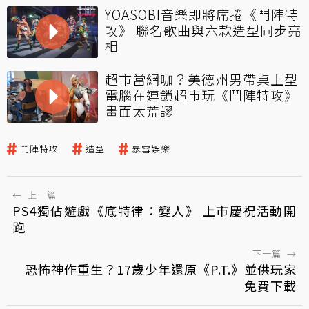
YOASOBI音樂即將席捲《鬥陣特
攻》 聯名歌曲與六款造型同步亮
相
超市當網咖？美德州男帶桌上型
電腦在連鎖超市玩《鬥陣特攻》
畫面太荒謬
鬥陣特攻
造型
暴雪娛樂
←
上一篇
PS4獨佔遊戲《底特律：變人》 上市慶祝活動開
跑
下一篇
→
恐怖神作重生？17歲少年還原《P.T.》並供玩家
免費下載