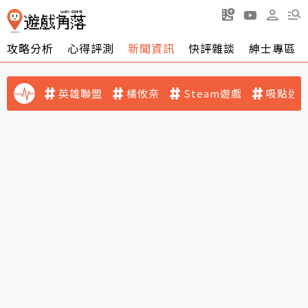
攻略分析
心得評測
新聞資訊
快評雜談
紳士專區
英雄聯盟
橘攸奈
Steam遊戲
吸點迷