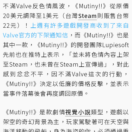
不滿Valve反色情風波，《Mutiny!!》從原價
20美元調降至1美元（台灣
Steam
則販售台幣
22元）！
上週有許多遊戲開發商收到了來自
Valve官方的下架通知信
，而《Mutiny!!》也是
其中一款，《Mutiny!!》的開發團隊Lupiesoft
先前也在推特上表示，「並未將色情內容上架
至Steam，也未曾在Steam上宣傳過」，對此
感到忿忿不平，因不滿Valve這次的行動，
《Mutiny!!》決定以低廉的價格反擊，並表示
當事件落幕後會再度調回原價。
《Mutiny!!》是款劇情
視覺小說
類型，遊戲以
架空的奇幻背景為主，玩家駕駛著可在天空與
海洋移動的飛船，身為海盜的你，必須通過重