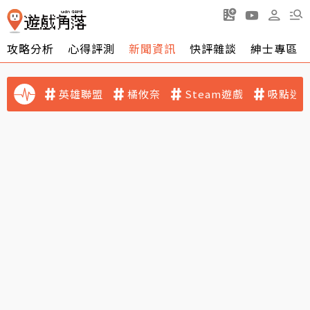
攻略分析
心得評測
新聞資訊
快評雜談
紳士專區
英雄聯盟
橘攸奈
Steam遊戲
吸點迷