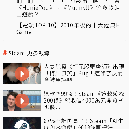
通通下車！Steam將下架
《HuniePop》、《Mutiny!!》等多款紳
士遊戲？
【電玩TOP 10】2010年後的十大經典H
Game
Steam 更多報導
人妻除靈《打屁股驅魔師》出現
「梅川伊芙」Bug！這修了反而
會被負評吧
退款率99%！Steam《這款遊戲
200鎂》營收破4000萬元開發者
也傻眼
87%不能再高了！Steam「AI生
成內容遊戲」僅13%賣得好