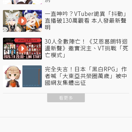
一直呻吟？VTuber詭異「抖動」
直播破130萬觀看 本人發最新聲
明
30人全數陣亡！《艾恩葛朗特迴
盪新聲》邀實況主、VT挑戰「死
亡模式」
完全失言！日本「黑白RPG」作
者喊「大東亞共榮圈萬歲」被中
國網友集體出征
看更多