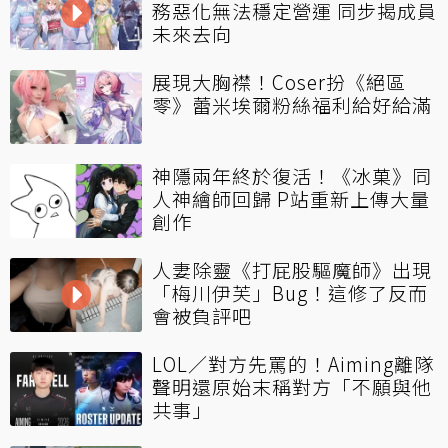
務惡化無法穩定營運 同步揭成員
未來去向
展現大胸襟！Coser扮《絕區
零》蕾米埃爾粉絲福利給好給滿
神隱兩年終於復活！《冰菓》同
人神繪師回歸 P站重新上傳大量
創作
人妻除靈《打屁股驅魔師》出現
「梅川伊芙」Bug！這修了反而
會被負評吧
LOL／對方先罵的！Aiming離隊
聲明還原始末稱對方「不願與他
共事」