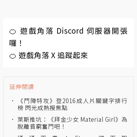
🍊 遊戲角落 Discord 伺服器開張
囉！
🍊 遊戲角落 X 追蹤起來
延伸閱讀
《鬥陣特攻》登2016成人片關鍵字排行
榜 閃光成熱搜焦點
萊斯推坑：《拜金少女 Material Girl》為
脫離貧窮奮鬥吧！