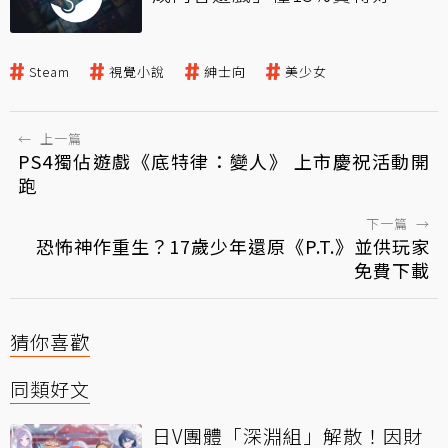
Steam
視覺小說
紳士向
美少女
←
上一篇
PS4獨佔遊戲《底特律：變人》 上市慶祝活動開
跑
下一篇
→
恐怖神作重生？17歲少年還原《P.T.》並供玩家
免費下載
猜你喜歡
同類好文
日V團體「深淵組」解散！因財