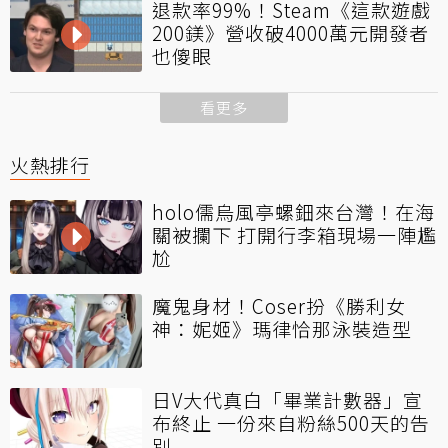
退款率99%！Steam《這款遊戲
200鎂》營收破4000萬元開發者
也傻眼
看更多
火熱排行
holo儒烏風亭螺鈿來台灣！在海
關被攔下 打開行李箱現場一陣尷
尬
魔鬼身材！Coser扮《勝利女
神：妮姬》瑪律恰那泳裝造型
日V大代真白「畢業計數器」宣
布終止 一份來自粉絲500天的告
別