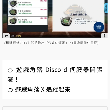
《棒球殿堂2017》即將推出「公會佔領戰」。(圖為開發中畫面)
🍊 遊戲角落 Discord 伺服器開張
囉！
🍊 遊戲角落 X 追蹤起來