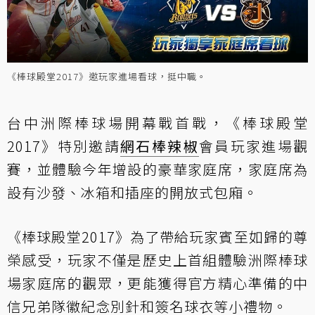
《棒球殿堂2017》邀玩家進場看球，挺中職。
台中洲際棒球場開幕戰首戰，《棒球殿堂
2017》特別邀請
網石棒辣椒
會員玩家進場觀
賽，並體驗今年增設的豪華家庭席，家庭席為
設有沙發、冰箱和插座的開放式包廂。
《棒球殿堂2017》為了帶給玩家賓至如歸的尊
榮感受，玩家不僅是歷史上首組體驗洲際棒球
場家庭席的觀眾，更能獲得官方精心準備的中
信兄弟隊徽紀念別針和簽名球衣等小禮物。