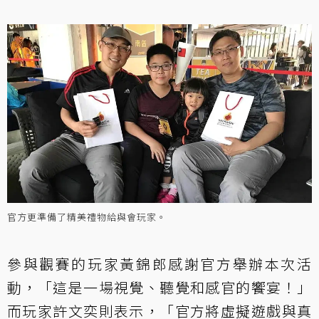
官方更準備了精美禮物給與會玩家。
參與觀賽的玩家黃錦郎感謝官方舉辦本次活
動，「這是一場視覺、聽覺和感官的饗宴！」
而玩家許文奕則表示，「官方將虛擬遊戲與真