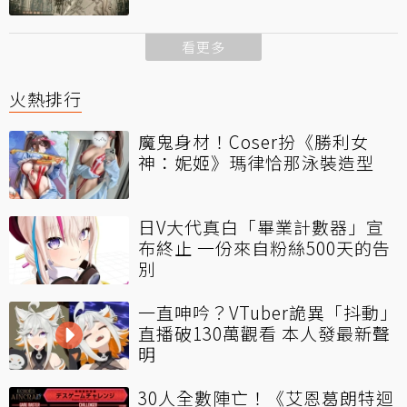
看更多
火熱排行
魔鬼身材！Coser扮《勝利女
神：妮姬》瑪律恰那泳裝造型
日V大代真白「畢業計數器」宣
布終止 一份來自粉絲500天的告
別
一直呻吟？VTuber詭異「抖動」
直播破130萬觀看 本人發最新聲
明
30人全數陣亡！《艾恩葛朗特迴