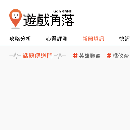
攻略分析
心得評測
新聞資訊
快評
話題傳送門
英雄聯盟
橘攸奈