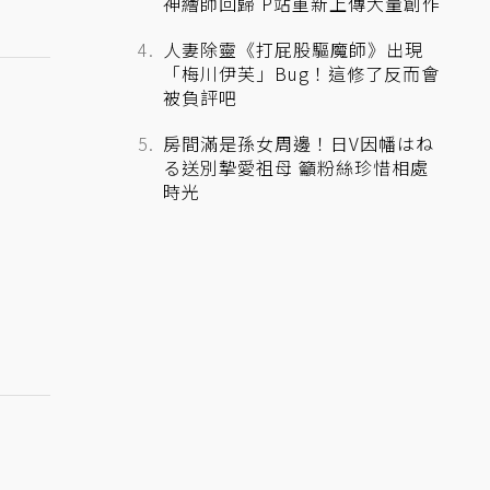
神繪師回歸 P站重新上傳大量創作
人妻除靈《打屁股驅魔師》出現
「梅川伊芙」Bug！這修了反而會
被負評吧
房間滿是孫女周邊！日V因幡はね
る送別摯愛祖母 籲粉絲珍惜相處
時光