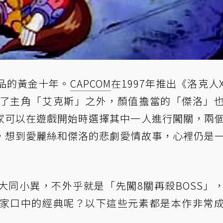
品的黃金十年。
CAPCOM
在1997年推出《洛克人
除了主角「艾克斯」之外，顏值擔當的「傑洛」
家可以在遊戲開始時選擇其中一人進行闖關，兩
，想到愛麗絲和傑洛的悲劇愛情故事，心裡仍是
大同小異，不外乎就是「先闖8關再殺BOSS」
大家口中的經典呢？以下這些元素都是本作非常