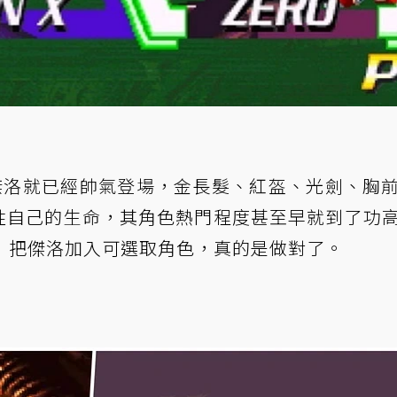
傑洛就已經帥氣登場，金長髮、紅盔、光劍、胸
犧牲自己的生命，其角色熱門程度甚至早就到了功
X4》把傑洛加入可選取角色，真的是做對了。