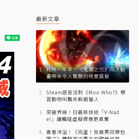
最新文章
耗時一年半！《鬼滅之刃》同人動
畫帶來令人驚艷的視覺震撼
Steam語音派對《Moo Who?》學
習動物叫聲來躲避獵人
突破界線！日最新技術「V-Nad
e!」讓觸碰虛擬偶像更真實
青春洋溢！《完蛋！我被男同學包
圍了》體驗高中男生的歡樂日常