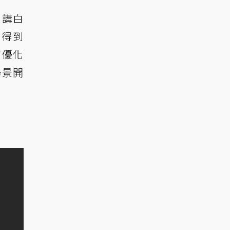
，講白
》得到
面優化
場景開