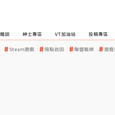
雜談
紳士專區
VT加油站
投稿專區
Steam遊戲
吸點迷因
聯盟戰棋
遊戲