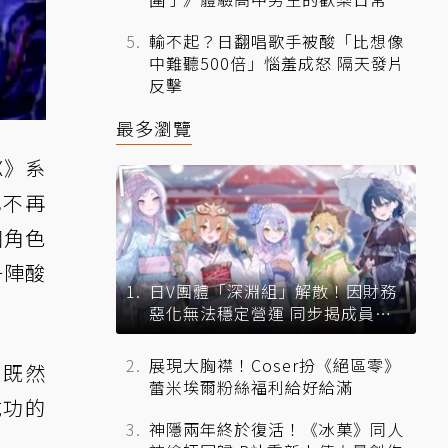
輸不起？日翻唱歌手被酸「比想像
中難聽500倍」惱羞成怒 隔天發片
反擊
最多瀏覽
X》系
也不再
個角色
一陣酸
日V團體「深淵組」解散！因財務
惡化無法穩定營運 同步揭成員未
來去向
展現大胸襟！Coser扮《絕區零》
，既然
蕾米埃爾粉絲福利給好給滿
成功的
神隱兩年終於復活！《冰菓》同人