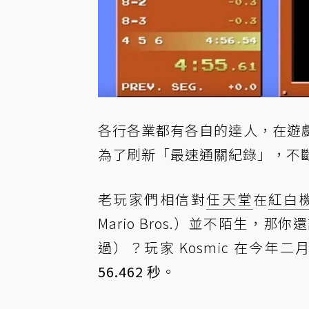
各行各業都有各自的達人，在遊
為了刷新「最速通關紀錄」，不
老玩家們相信對
任天堂
在
紅白
Mario Bros.）並不陌生
過）？玩家 Kosmic 在今
56.462 秒
。