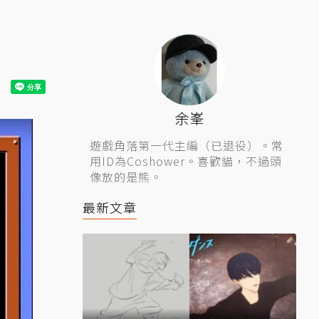
余峯
遊戲角落第一代主編（已退役）。常
用ID為Coshower。喜歡貓，不過頭
像放的是熊。
最新文章