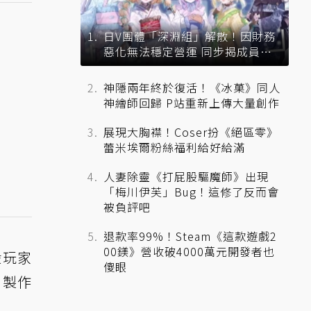
日V團體「深淵組」解散！因財務
惡化無法穩定營運 同步揭成員未
來去向
神隱兩年終於復活！《冰菓》同人
神繪師回歸 P站重新上傳大量創作
展現大胸襟！Coser扮《絕區零》
蕾米埃爾粉絲福利給好給滿
人妻除靈《打屁股驅魔師》出現
「梅川伊芙」Bug！這修了反而會
被負評吧
退款率99%！Steam《這款遊戲2
00鎂》營收破4000萬元開發者也
般玩家
傻眼
，製作