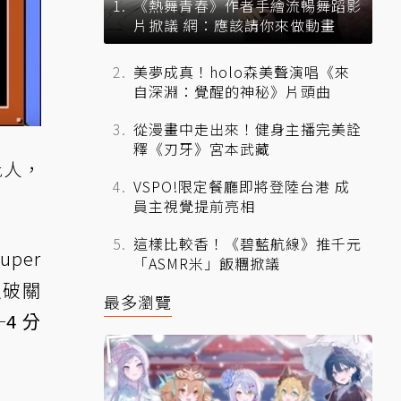
《熱舞青春》作者手繪流暢舞蹈影
片掀議 網：應該請你來做動畫
美夢成真！holo森美聲演唱《來
自深淵：覺醒的神秘》片頭曲
從漫畫中走出來！健身主播完美詮
釋《刃牙》宮本武藏
批人，
VSPO!限定餐廳即將登陸台港 成
員主視覺提前亮相
這樣比較香！《碧藍航線》推千元
per
「ASMR米」飯糰掀議
沒破關
最多瀏覽
─
4 分