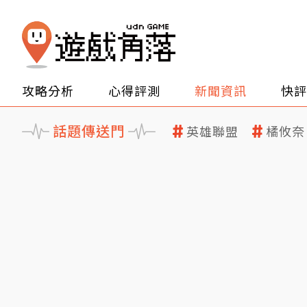
攻略分析
心得評測
新聞資訊
快評
話題傳送門
英雄聯盟
橘攸奈