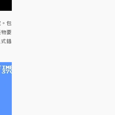
究。包
怪物要
程式錯