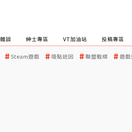
雜談
紳士專區
VT加油站
投稿專區
Steam遊戲
吸點迷因
聯盟戰棋
遊戲