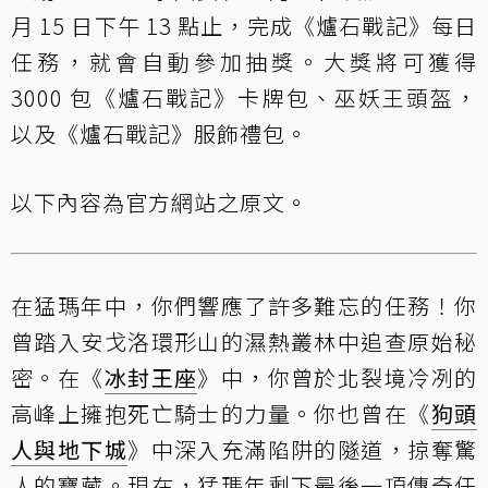
月 15 日下午 13 點止，完成《爐石戰記》每日
任務，就會自動參加抽獎。大獎將可獲得
3000 包《爐石戰記》卡牌包、巫妖王頭盔，
以及《爐石戰記》服飾禮包。
以下內容為官方網站之
原文
。
在猛瑪年中，你們響應了許多難忘的任務！你
曾踏入安戈洛環形山的濕熱叢林中追查原始秘
密。在《
冰封王座
》中，你曾於北裂境冷冽的
高峰上擁抱死亡騎士的力量。你也曾在《
狗頭
人與地下城
》中深入充滿陷阱的隧道，掠奪驚
人的寶藏。現在，猛瑪年剩下最後一項傳奇任