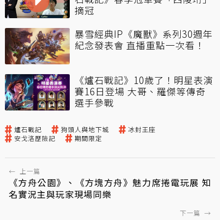
摘冠
暴雪經典IP《魔獸》系列30週年
紀念發表會 直播重點一次看！
《爐石戰記》10歲了！明星表演
賽16日登場 大哥、羅傑等傳奇
選手參戰
爐石戰記
狗頭人與地下城
冰封王座
安戈洛歷險記
期間限定
←
上一篇
《方舟公園》、《方塊方舟》魅力席捲電玩展 知
名實況主與玩家現場同樂
下一篇
→