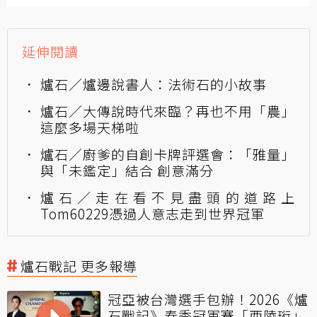
延伸閱讀
爐石／爐邊說書人：法術石的小故事
爐石／大傳說時代來臨？再也不用「農」
這麼多場天梯啦
爐石／廚爹的自創卡牌評選會：「雅量」
與「未鑑定」結合 創意滿分
爐石／走在看不見盡頭的道路上
Tom60229憑過人意志走到世界冠軍
爐石戰記 更多報導
冠亞被台灣選手包辦！2026《爐
石戰記》春季冠軍賽「西陵珩」