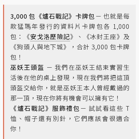
3,000 包《爐石戰記》卡牌包
－ 也就是每
款猛瑪年發行的資料片卡牌包各 1,000
包：《
安戈洛歷險記
》、《冰封王座》及
《狗頭人與地下城》，合計 3,000 包卡牌
包！
巫妖王頭盔
－ 我們在巫妖王結束
實習生
活
後在他的桌上發現，現在我們將把這頂
頭盔交給你，就是巫妖王本人曾經戴過的
那一頂，現在你將有機會可以擁有它！
《爐石戰記》服飾禮包
－ 試試看這些 T
恤、帽子還有別針，它們應該會很適合
你！