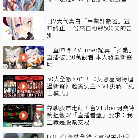
日V大代真白「畢業計數器」宣
布終止 一份來自粉絲500天的告
別
一直呻吟？VTuber詭異「抖動」
直播破130萬觀看 本人發最新聲
明
30人全數陣亡！《艾恩葛朗特迴
盪新聲》邀實況主、VT挑戰「死
亡模式」
靠聊股市走紅！台VTuber珂賽特
婉拒觀眾「直播看盤」要求：我
正職是股票交易
LOL／1等就全錯？實況主小明