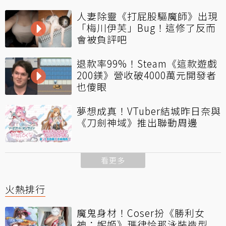
人妻除靈《打屁股驅魔師》出現
「梅川伊芙」Bug！這修了反而
會被負評吧
退款率99%！Steam《這款遊戲
200鎂》營收破4000萬元開發者
也傻眼
夢想成真！VTuber結城昨日奈與
《刀劍神域》推出聯動周邊
看更多
火熱排行
魔鬼身材！Coser扮《勝利女
神：妮姬》瑪律恰那泳裝造型