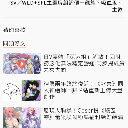
SV／WLD+SFL主題牌組評價－龍族、吸血鬼、
主教
猜你喜歡
同類好文
日V團體「深淵組」解散！因財
務惡化無法穩定營運 同步揭成員
未來去向
神隱兩年終於復活！《冰菓》同
人神繪師回歸 P站重新上傳大量
創作
展現大胸襟！Coser扮《絕區
零》蕾米埃爾粉絲福利給好給滿