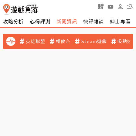
攻略分析
心得評測
新聞資訊
快評雜談
紳士專區
英雄聯盟
橘攸奈
Steam遊戲
吸點迷