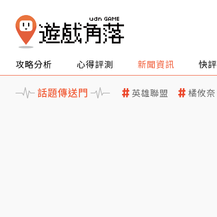
攻略分析
心得評測
新聞資訊
快評
話題傳送門
英雄聯盟
橘攸奈