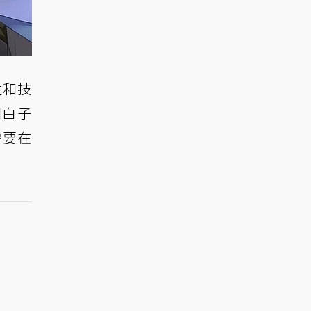
性和技
和白子
需要在