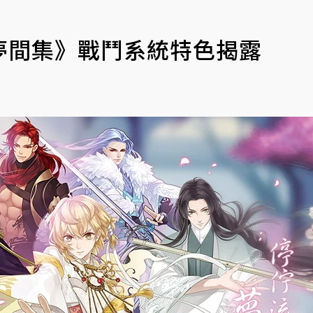
夢間集》戰鬥系統特色揭露