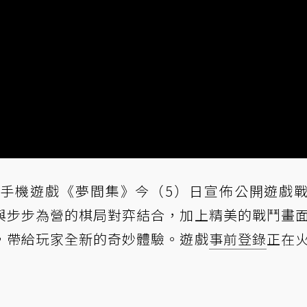
手機遊戲《夢間集》今（5）日宣佈公開遊戲
與步步為營的棋局對弈結合，加上精美的戰鬥畫
，帶給玩家全新的奇妙體驗。遊戲
事前登錄
正在
！