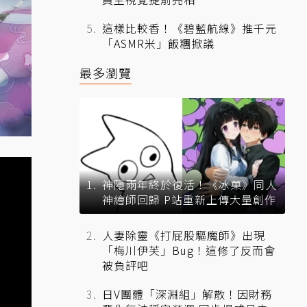
這樣比較香！《碧藍航線》推千元
「ASMR米」飯糰掀議
最多瀏覽
神隱兩年終於復活！《冰菓》同人
神繪師回歸 P站重新上傳大量創作
人妻除靈《打屁股驅魔師》出現
「梅川伊芙」Bug！這修了反而會
被負評吧
日V團體「深淵組」解散！因財務