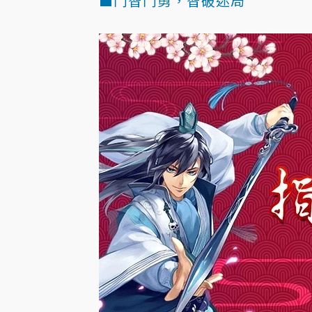
■鬥智鬥勇，智破迷局