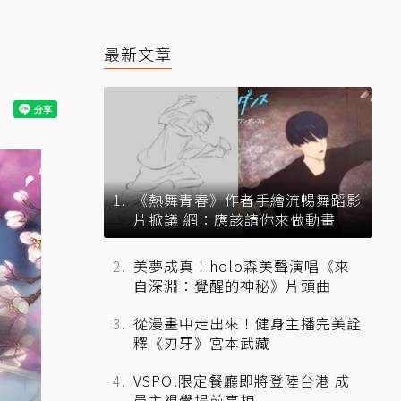
最新文章
《熱舞青春》作者手繪流暢舞蹈影
片掀議 網：應該請你來做動畫
美夢成真！holo森美聲演唱《來
自深淵：覺醒的神秘》片頭曲
從漫畫中走出來！健身主播完美詮
釋《刃牙》宮本武藏
VSPO!限定餐廳即將登陸台港 成
員主視覺提前亮相