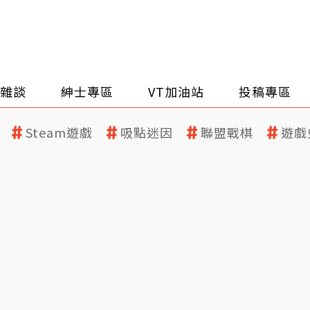
雜談
紳士專區
VT加油站
投稿專區
Steam遊戲
吸點迷因
聯盟戰棋
遊戲