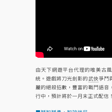
由天下網遊平台代理的唯美古風
統。遊戲將刀光劍影的
武俠
爭鬥
麗的絕殺招數，豐富的戰鬥語音
行中，預計將於一月末正式配信