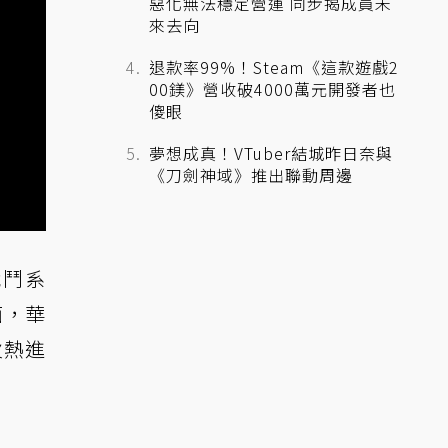
惡化無法穩定營運 同步揭成員未
來去向
退款率99%！Steam《這款遊戲2
00鎂》營收破4000萬元開發者也
傻眼
夢想成真！VTuber結城昨日奈與
《刀劍神域》推出聯動周邊
戰鬥系
面，華
火熱進