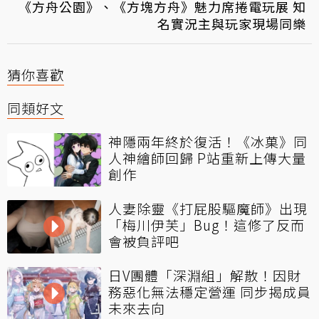
《方舟公園》、《方塊方舟》魅力席捲電玩展 知
名實況主與玩家現場同樂
猜你喜歡
同類好文
神隱兩年終於復活！《冰菓》同
人神繪師回歸 P站重新上傳大量
創作
人妻除靈《打屁股驅魔師》出現
「梅川伊芙」Bug！這修了反而
會被負評吧
日V團體「深淵組」解散！因財
務惡化無法穩定營運 同步揭成員
未來去向