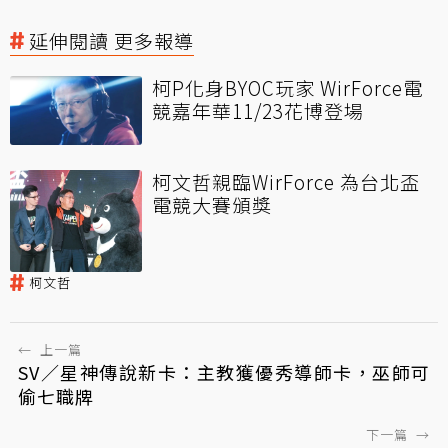
延伸閱讀 更多報導
柯P化身BYOC玩家 WirForce電
競嘉年華11/23花博登場
柯文哲親臨WirForce 為台北盃
電競大賽頒獎
柯文哲
←
上一篇
SV／星神傳說新卡：主教獲優秀導師卡，巫師可
偷七職牌
下一篇
→