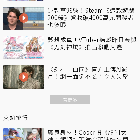
退款率99%！Steam《這款遊戲
200鎂》營收破4000萬元開發者
也傻眼
夢想成真！VTuber結城昨日奈與
《刀劍神域》推出聯動周邊
《劍星：血雨》官方上傳AI影
片！網一面倒不挺：令人失望
看更多
火熱排行
魔鬼身材！Coser扮《勝利女
神：妮姬》瑪律恰那泳裝造型