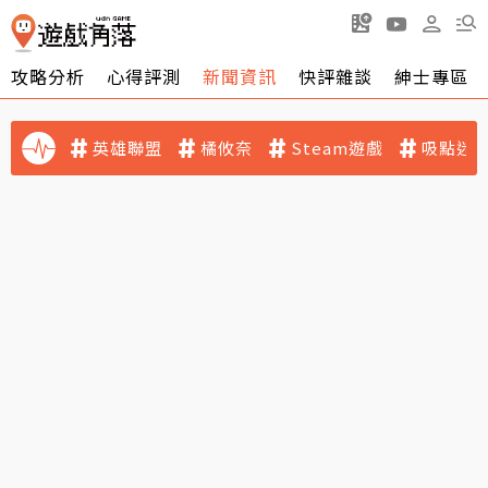
攻略分析
心得評測
新聞資訊
快評雜談
紳士專區
英雄聯盟
橘攸奈
Steam遊戲
吸點迷