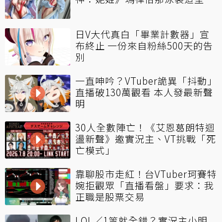
日V大代真白「畢業計數器」宣
布終止 一份來自粉絲500天的告
別
一直呻吟？VTuber詭異「抖動」
直播破130萬觀看 本人發最新聲
明
30人全數陣亡！《艾恩葛朗特迴
盪新聲》邀實況主、VT挑戰「死
亡模式」
靠聊股市走紅！台VTuber珂賽特
婉拒觀眾「直播看盤」要求：我
正職是股票交易
LOL／1等就全錯？實況主小明