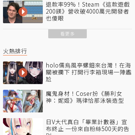
退款率99%！Steam《這款遊戲
200鎂》營收破4000萬元開發者
也傻眼
看更多
火熱排行
holo儒烏風亭螺鈿來台灣！在海
關被攔下 打開行李箱現場一陣尷
尬
魔鬼身材！Coser扮《勝利女
神：妮姬》瑪律恰那泳裝造型
日V大代真白「畢業計數器」宣
布終止 一份來自粉絲500天的告