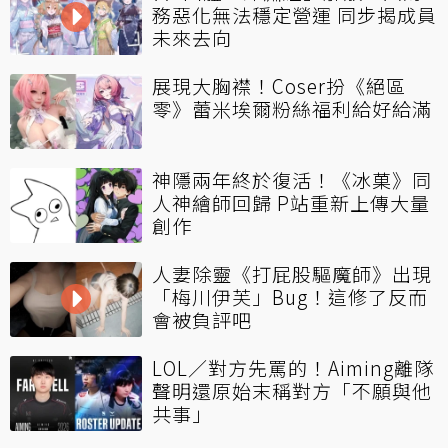
務惡化無法穩定營運 同步揭成員
未來去向
展現大胸襟！Coser扮《絕區
零》蕾米埃爾粉絲福利給好給滿
神隱兩年終於復活！《冰菓》同
人神繪師回歸 P站重新上傳大量
創作
人妻除靈《打屁股驅魔師》出現
「梅川伊芙」Bug！這修了反而
會被負評吧
LOL／對方先罵的！Aiming離隊
聲明還原始末稱對方「不願與他
共事」