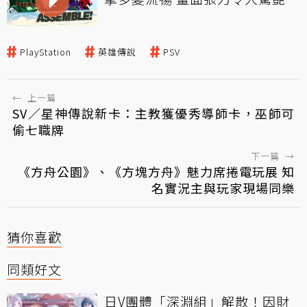
PlayStation
英雄傳說
PSV
←
上一篇
SV／星神傳說新卡：主教獲優秀導師卡，巫師可
偷七職牌
下一篇
→
《方舟公園》、《方塊方舟》魅力席捲電玩展 知
名實況主與玩家現場同樂
猜你喜歡
同類好文
日V團體「深淵組」解散！因財