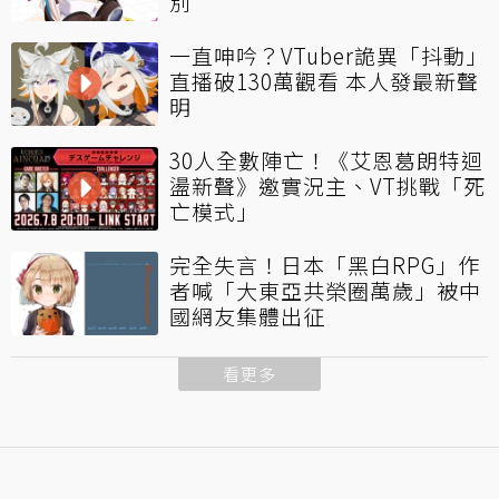
別
一直呻吟？VTuber詭異「抖動」
直播破130萬觀看 本人發最新聲
明
30人全數陣亡！《艾恩葛朗特迴
盪新聲》邀實況主、VT挑戰「死
亡模式」
完全失言！日本「黑白RPG」作
者喊「大東亞共榮圈萬歲」被中
國網友集體出征
看更多