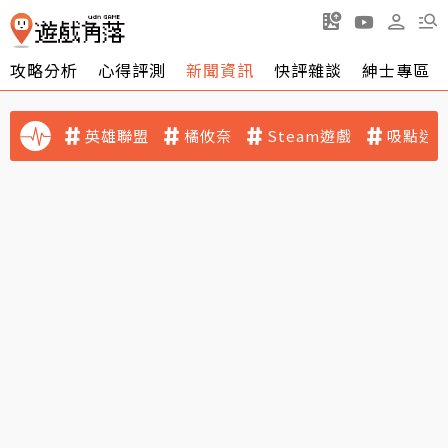
攻略分析
心得評測
新聞資訊
快評雜談
紳士專區
英雄聯盟
橘攸奈
Steam遊戲
吸點迷