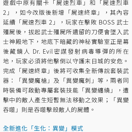
遊戲中原有關卡「屍速烈車」和「屍速烈車
2」，如今改版後新增「屍速終章」，其內容
延續「屍速烈車 2」，玩家在擊敗 BOSS 武士
殭屍後，拔起武士殭屍所遺留的刀便會墜入武
士神殿地下，地底下暗藏的神秘實驗室正是幕
後藏鏡人 Dr. Evil密謀發射病毒導彈的所在
地，玩家必須將他擊倒以守護末日城的安危。
完成「屍速終章」後將可收集全新傳說套裝武
器：「異變魔槍」及「異變魔刺」等，兩者同
時裝備可啟動專屬套裝技能「異變纏繞」，遭
擊中的敵人產生短暫無法移動之效果；「異變
吞噬」則是吞噬擊殺敵人的屍體。
全新進化「生化：異變」模式