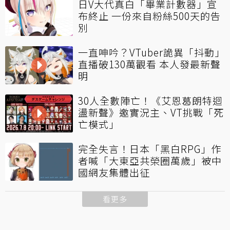
日V大代真白「畢業計數器」宣
布終止 一份來自粉絲500天的告
別
一直呻吟？VTuber詭異「抖動」
直播破130萬觀看 本人發最新聲
明
30人全數陣亡！《艾恩葛朗特迴
盪新聲》邀實況主、VT挑戰「死
亡模式」
完全失言！日本「黑白RPG」作
者喊「大東亞共榮圈萬歲」被中
國網友集體出征
看更多