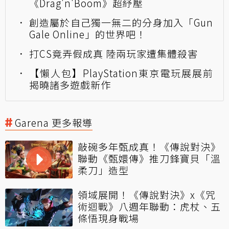
《Drag'n'Boom》超紓壓
創造屬於自己獨一無二的分身加入「Gun
Gale Online」的世界吧！
打CS竟弄假成真 陸兩玩家遭集體殺害
【懶人包】PlayStation東京電玩展展前
揭曉諸多遊戲新作
Garena 更多報導
敲碗多年甄成真！《傳說對決》
聯動《甄嬛傳》推刀鋒寶貝「溫
柔刀」造型
領域展開！《傳說對決》x《咒
術迴戰》八週年聯動：虎杖、五
條悟現身戰場