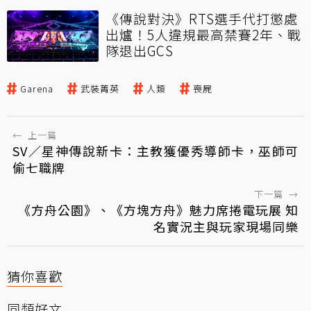
《傳說對決》RTS選手代打懲處
出爐！5人違規最高禁賽2年、戰
隊退出GCS
Garena
武裝菁英
人類
喪屍
←
上一篇
SV／星神傳說新卡：主教獲優秀導師卡，巫師可
偷七職牌
下一篇
→
《方舟公園》、《方塊方舟》魅力席捲電玩展 知
名實況主與玩家現場同樂
猜你喜歡
同類好文