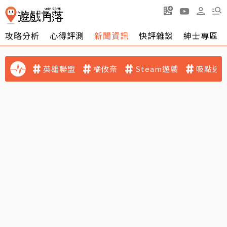
攻略分析
心得評測
新聞資訊
快評雜談
紳士專區
英雄聯盟
橘攸奈
Steam遊戲
吸點迷