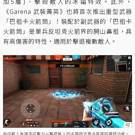
加5層)、擊殺敵人的冰霜特效。此外，
《Garena 武裝菁英》也將首次推出重型武器
「巴祖卡火箭筒」！裝配於副武器的「巴祖卡
火箭筒」是單兵反坦克火箭界的開山鼻祖，具
有高傷害的特性，適用於擊退複數敵人。
命中敵人後增加攻擊力以擊殺敵人的冰霜特效是冰原狼的獨特功能。