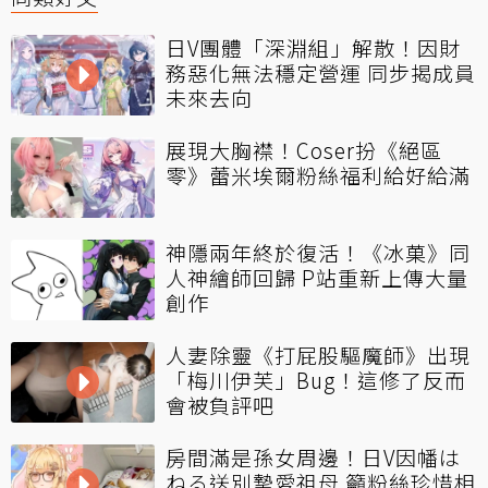
日V團體「深淵組」解散！因財
務惡化無法穩定營運 同步揭成員
未來去向
展現大胸襟！Coser扮《絕區
零》蕾米埃爾粉絲福利給好給滿
神隱兩年終於復活！《冰菓》同
人神繪師回歸 P站重新上傳大量
創作
人妻除靈《打屁股驅魔師》出現
「梅川伊芙」Bug！這修了反而
會被負評吧
房間滿是孫女周邊！日V因幡は
ねる送別摯愛祖母 籲粉絲珍惜相