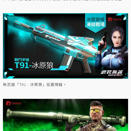
新武器「T91 - 冰原狼」孤傲現蹤。