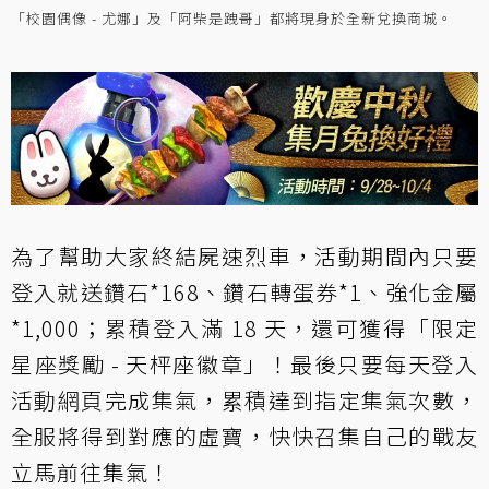
「校園偶像 - 尤娜」及「阿柴是跩哥」都將現身於全新兌換商城。
為了幫助大家終結屍速烈車，活動期間內只要
登入就送鑽石*168、鑽石轉蛋券*1、強化金屬
*1,000；累積登入滿 18 天，還可獲得「限定
星座獎勵 - 天枰座徽章」！最後只要每天登入
活動網頁完成集氣，累積達到指定集氣次數，
全服將得到對應的虛寶，快快召集自己的戰友
立馬前往集氣！