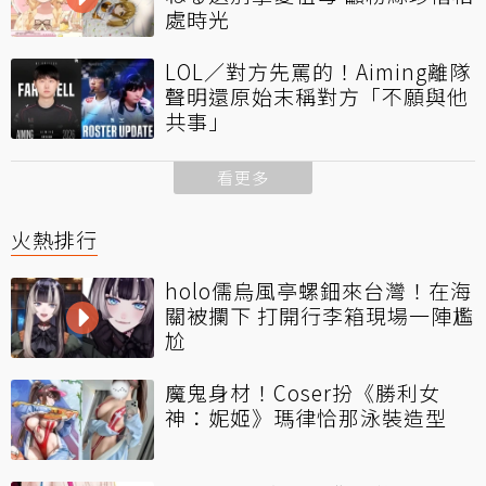
處時光
LOL／對方先罵的！Aiming離隊
聲明還原始末稱對方「不願與他
共事」
看更多
火熱排行
holo儒烏風亭螺鈿來台灣！在海
關被攔下 打開行李箱現場一陣尷
尬
魔鬼身材！Coser扮《勝利女
神：妮姬》瑪律恰那泳裝造型