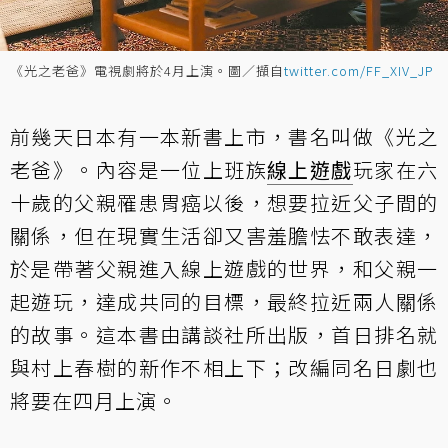
《光之老爸》電視劇將於4月上演。圖／擷自
twitter.com/FF_XIV_JP
前幾天日本有一本新書上市，書名叫做《光之
老爸》。內容是一位上班族
線上遊戲
玩家在六
十歲的父親罹患胃癌以後，想要拉近父子間的
關係，但在現實生活卻又害羞膽怯不敢表達，
於是帶著父親進入線上遊戲的世界，和父親一
起遊玩，達成共同的目標，最終拉近兩人關係
的故事。這本書由講談社所出版，首日排名就
與村上春樹的新作不相上下；改編同名日劇也
將要在四月上演。