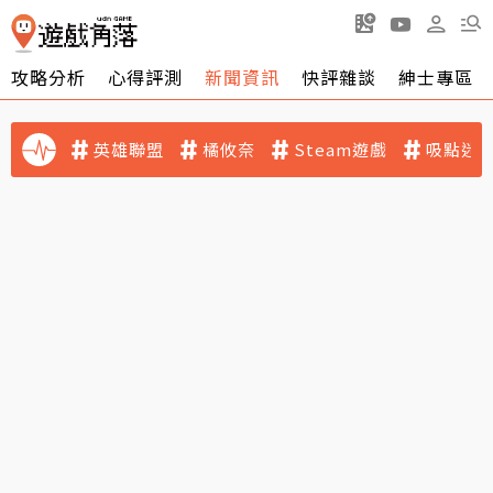
攻略分析
心得評測
新聞資訊
快評雜談
紳士專區
英雄聯盟
橘攸奈
Steam遊戲
吸點迷