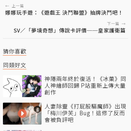
←
上一篇
娜娜玩手遊：《遊戲王 決鬥聯盟》抽牌決鬥吧！
下一篇
→
SV／「夢境奇想」傳說卡評價──皇家護衛篇
猜你喜歡
同類好文
神隱兩年終於復活！《冰菓》同
人神繪師回歸 P站重新上傳大量
創作
人妻除靈《打屁股驅魔師》出現
「梅川伊芙」Bug！這修了反而
會被負評吧