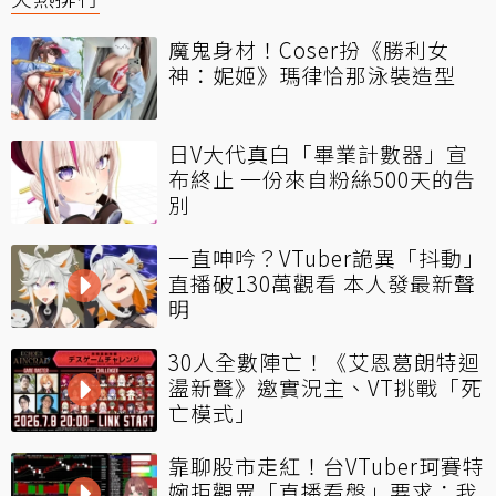
魔鬼身材！Coser扮《勝利女
神：妮姬》瑪律恰那泳裝造型
日V大代真白「畢業計數器」宣
布終止 一份來自粉絲500天的告
別
一直呻吟？VTuber詭異「抖動」
直播破130萬觀看 本人發最新聲
明
30人全數陣亡！《艾恩葛朗特迴
盪新聲》邀實況主、VT挑戰「死
亡模式」
靠聊股市走紅！台VTuber珂賽特
婉拒觀眾「直播看盤」要求：我