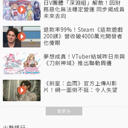
日V團體「深淵組」解散！因財
務惡化無法穩定營運 同步揭成員
未來去向
退款率99%！Steam《這款遊戲
200鎂》營收破4000萬元開發者
也傻眼
夢想成真！VTuber結城昨日奈與
《刀劍神域》推出聯動周邊
《劍星：血雨》官方上傳AI影
片！網一面倒不挺：令人失望
看更多
火熱排行