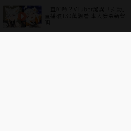
一直呻吟？VTuber詭異「抖動」
直播破130萬觀看 本人發最新聲
明
30人全數陣亡！《艾恩葛朗特迴
盪新聲》邀實況主、VT挑戰「死
亡模式」
完全失言！日本「黑白RPG」作
者喊「大東亞共榮圈萬歲」被中
國網友集體出征
看更多
聯合線上公司 著作權所有 ©2021