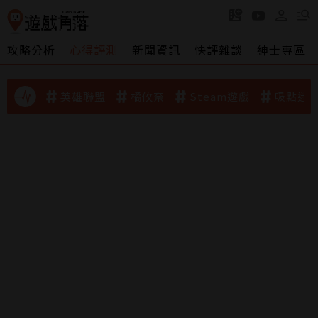
攻略分析
心得評測
新聞資訊
快評雜談
紳士專區
英雄聯盟
橘攸奈
Steam遊戲
吸點迷