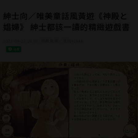
紳士向／唯美童話風黃遊《神殿と
娼婦》 紳士都該一讀的精緻遊戲書
2021-04-22 18:09
遊戲角落／港肉48kkk