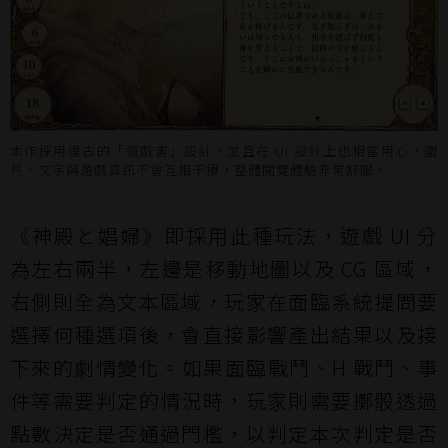
本作採用復古的「遊戲書」設計，並且在 UI 設計上也相當用心，圖
片、文字與遊戲資訊不會互相干擾，整體閱覽體驗非常舒服。
《神殿と娼婦》即採用此種玩法，遊戲 UI 分
為左右兩半，左邊是移動地圖以及 CG 區域，
右側則全為文本區域，玩家在面臨系統提問要
選擇何種選項後，會直接影響產出結果以及接
下來的劇情變化。如果面臨戰鬥、H 戰鬥、事
件等需要判定的情況時，玩家則需要擲骰透過
點數決定是否通過門檻，以判定本次判定是否