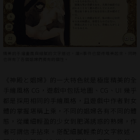
精美的手繪畫風與細膩的文字描述，讓H事件也變得唯美起來，同時
也保有了各個娼婦們獨有的個性。
《神殿と娼婦》的一大特色就是極度精美的全
手繪風格 CG，遊戲中包括地圖、CG、UI 幾乎
都是採用相同的手繪風格，且遊戲中作者對女
體的掌握堪稱上乘，不同的娼婦各有不同的體
態，從纖細輕盈的少女到肥滿誘惑的熟婦，作
者可謂信手拈來。搭配細膩輕柔的文字敘述，