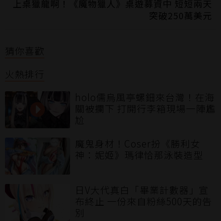
上桌獵龍啊！《魔物獵人》桌遊募資中 短短兩天
突破250萬美元
猜你喜歡
火熱排行
holo儒烏風亭螺鈿來台灣！在海
關被攔下 打開行李箱現場一陣尷
尬
魔鬼身材！Coser扮《勝利女
神：妮姬》瑪律恰那泳裝造型
日V大代真白「畢業計數器」宣
布終止 一份來自粉絲500天的告
別