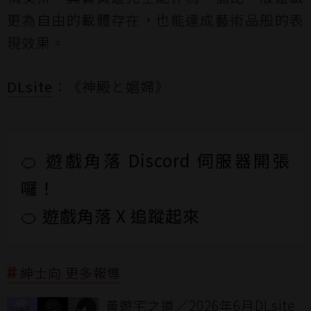
更為自由的載體存在，也能達成藝術品般的表
現效果。
DLsite
：
《神殿と娼婦》
🍊 遊戲角落 Discord 伺服器開張
囉！
🍊 遊戲角落 X 追蹤起來
紳士向 更多報導
黃遊宅之道／2026年6月DLsite