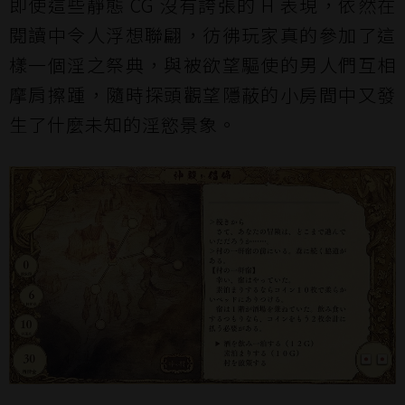
即使這些靜態 CG 沒有誇張的 H 表現，依然在
閱讀中令人浮想聯翩，彷彿玩家真的參加了這
樣一個淫之祭典，與被欲望驅使的男人們互相
摩肩擦踵，隨時探頭觀望隱蔽的小房間中又發
生了什麼未知的淫慾景象。