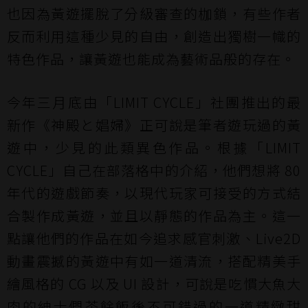
也因為黃遊擺脫了分級審查的枷鎖，有些作者
反而利用這種少見的自由，創造出獨樹一幟的
特色作品，讓黃遊也能成為藝術品般的存在。
今年三月底由「LIMIT CYCLE」社團推出的最
新作《神殿と娼婦》正可說是筆者遊玩過的黃
遊中，少見的此類異色作品。根據「LIMIT
CYCLE」自己在部落格中的介紹，他們想將 80
年代的遊戲節奏，以現代玩家可接受的方式結
合製作成黃遊，並且以靜態的作品為主。這一
點讓他們的作品在如今追求感官刺激、Live2D
動畫震撼的黃遊中有如一道清流，搭配精美手
繪風格的 CG 以及 UI 設計，可說是吃慣大魚大
肉的紳士們茶餘飯後不可錯過的一道精緻甜