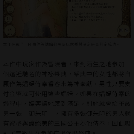
本作在戰鬥、H 事件等端點都需要玩家擲骰決定是否判定成功。
本作中玩家作為冒險者，來到陌生之地參加一
個遠近馳名的神祕祭典，祭典中的女性都將自
願作為娼婦侍奉香客來為神奉獻，男性只要支
付金幣就可使用這些娼婦。如果在娼婦侍奉的
過程中，嫖客讓她感到滿足，則她就會給予該
男一張「御朱印」，擁有多張御朱印的男人就
有資格與讓絕美的王國公主為他侍奉，因此吸
引了無數男女參加這場淫靡祭典。