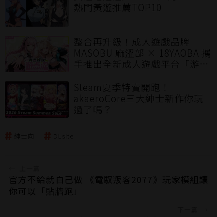
熱門黃遊推薦TOP10
整合再升級！成人遊戲品牌
MASOBU 麻涩部 × 18YAOBA 攜
手推出全新成人遊戲平台「游点
涩」打造華語圈優質多元的成人
遊戲體驗
Steam夏季特賣開跑！
akaeroCore三大紳士新作你玩
過了嗎？
紳士向
DLsite
←
上一篇
官方不給就自己做 《電馭叛客2077》玩家模組讓
你可以「貼牆跑」
下一篇
→