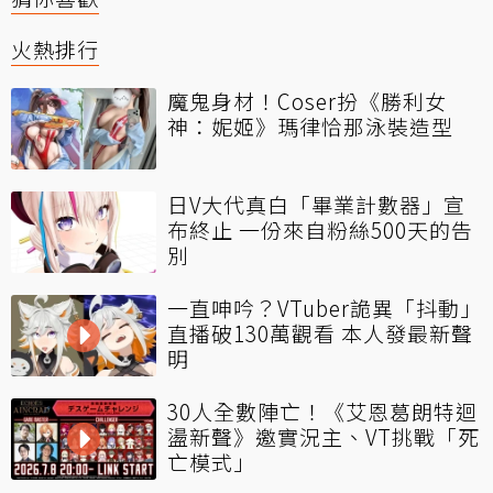
火熱排行
魔鬼身材！Coser扮《勝利女
神：妮姬》瑪律恰那泳裝造型
日V大代真白「畢業計數器」宣
布終止 一份來自粉絲500天的告
別
一直呻吟？VTuber詭異「抖動」
直播破130萬觀看 本人發最新聲
明
30人全數陣亡！《艾恩葛朗特迴
盪新聲》邀實況主、VT挑戰「死
亡模式」