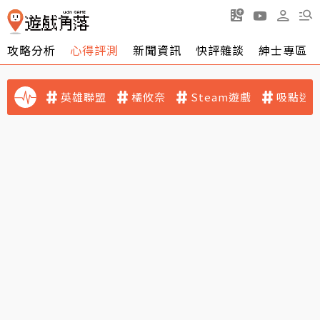
攻略分析
心得評測
新聞資訊
快評雜談
紳士專區
英雄聯盟
橘攸奈
Steam遊戲
吸點迷