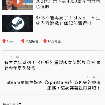
200鎂》營收破4000萬元開發者
也傻眼
87%不能再高了！Steam「AI生
成內容遊戲」僅13%賣得好
Steam
推理解謎
評測介紹
←
上一篇
有生之年系列！《月姬》重製版宣傳影片公開 預
計今年夏季發售
下一篇
→
Steam壓倒性好評《Spiritfarer》為迷失的靈魂
服務，這次笑著說再見吧！
猜你喜歡