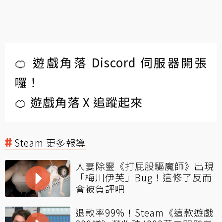
🍊 遊戲角落 Discord 伺服器開張
囉！
🍊 遊戲角落 X 追蹤起來
Steam 更多報導
人妻除靈《打屁股驅魔師》出現
「梅川伊芙」Bug！這修了反而
會被負評吧
退款率99%！Steam《這款遊戲