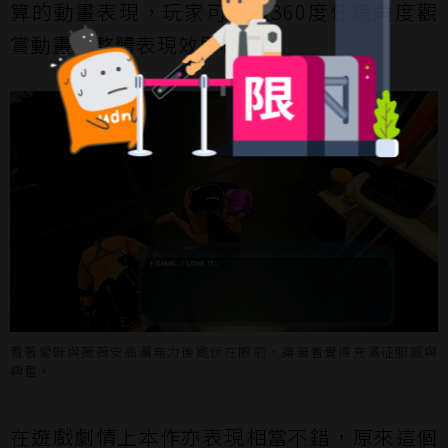
算的動畫表現，玩家可以以360度任選角度觀
賞動畫，整體表現效果極佳。
看著愛咪與薇薇安高潮無力後跪伏在眼前，讓筆者覺得充滿征服感與
興奮。
在遊戲劇情上本作亦表現相當不錯，原來這個