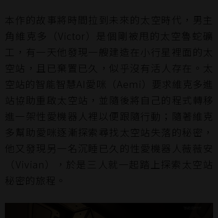
本作的故事將時間拉到未來的太空時代，男主
角維克多（Victor）是個剛被甩的太空魯蛇礦
工，有一天他發現一艘建造在小行星裡面的太
空站，且已棄置已久，似乎沒有活人存在。太
空站的智能智慧AI愛咪（Aemi）要求維克多進
站協助重啟太空站，並隨後將自己的程式轉移
進一架性愛機器人裡以便跟隨行動；隨著維克
多幫助愛咪逐漸探索尋找太空站失落的秘密，
他又發現另一名沉睡已久的性愛機器人薇薇安
（Vivian），於是三人就一起踏上探索太空站
秘密的旅程。