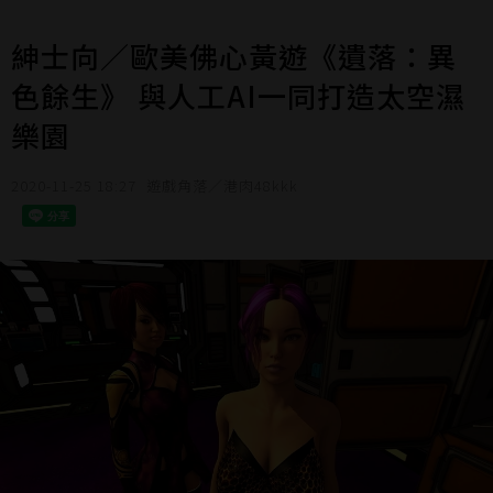
紳士向／歐美佛心黃遊《遺落：異
色餘生》 與人工AI一同打造太空濕
樂園
2020-11-25 18:27
遊戲角落／港肉48kkk