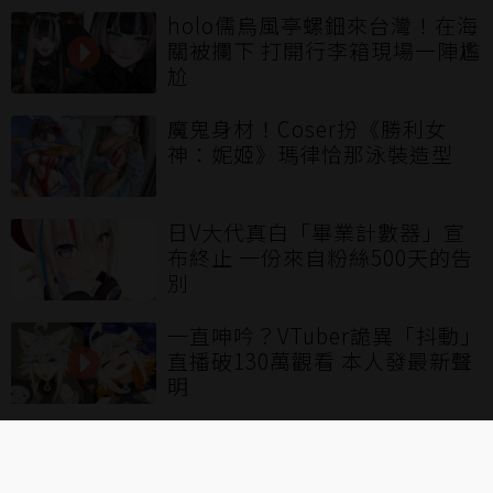
holo儒烏風亭螺鈿來台灣！在海
關被攔下 打開行李箱現場一陣尷
尬
魔鬼身材！Coser扮《勝利女
神：妮姬》瑪律恰那泳裝造型
日V大代真白「畢業計數器」宣
布終止 一份來自粉絲500天的告
別
一直呻吟？VTuber詭異「抖動」
直播破130萬觀看 本人發最新聲
明
30人全數陣亡！《艾恩葛朗特迴
盪新聲》邀實況主、VT挑戰「死
亡模式」