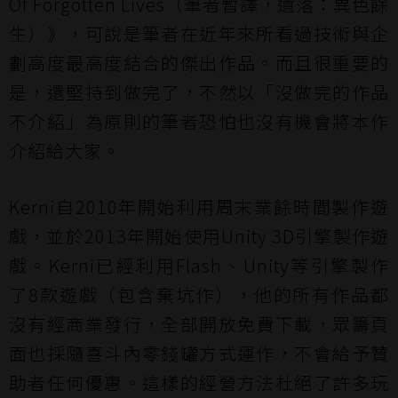
Of Forgotten Lives（筆者暫譯，遺落：異色餘
生）》，可說是筆者在近年來所看過技術與企
劃高度最高度結合的傑出作品。而且很重要的
是，還堅持到做完了，不然以「沒做完的作品
不介紹」為原則的筆者恐怕也沒有機會將本作
介紹給大家。
Kerni自2010年開始利用周末業餘時間製作遊
戲，並於2013年開始使用Unity 3D引擎製作遊
戲。Kerni已經利用Flash、Unity等引擎製作
了8款遊戲（包含棄坑作），他的所有作品都
沒有經商業發行，全部開放免費下載，眾籌頁
面也採隨喜斗內零錢罐方式運作，不會給予贊
助者任何優惠。這樣的經營方法杜絕了許多玩