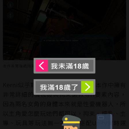
本作非常強調拘束調教等H要素。
Kerni似乎對BDSM題材情有獨鍾，本作中擁有
非常詳細的機械姦與拘束調教等H要素內容，
因為兩名女角的身體本來就是性愛機器人，所
以主角愛怎麼玩她們都可以，拘束、榨乳、主
導、玩具等玩法無一不全，搭配Unity實時運