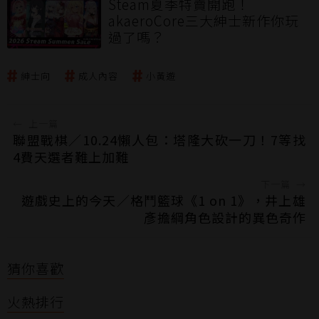
遊戲體驗
Steam夏季特賣開跑！
akaeroCore三大紳士新作你玩
過了嗎？
紳士向
成人內容
小黃遊
←
上一篇
聯盟戰棋／10.24懶人包：塔隆大砍一刀！7等找
4費天選者難上加難
下一篇
→
遊戲史上的今天／格鬥籃球《1 on 1》，井上雄
彥擔綱角色設計的異色奇作
猜你喜歡
火熱排行