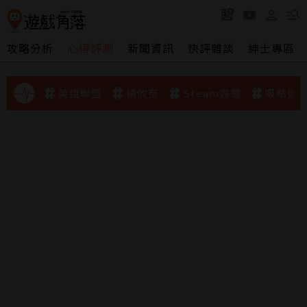
攻略分析
心得評測
新聞資訊
快評雜談
紳士專區
英雄聯盟
橘攸奈
Steam遊戲
吸點迷