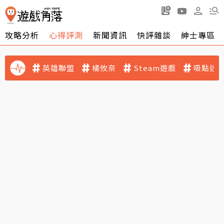
攻略分析
心得評測
新聞資訊
快評雜談
紳士專區
英雄聯盟
橘攸奈
Steam遊戲
吸點迷