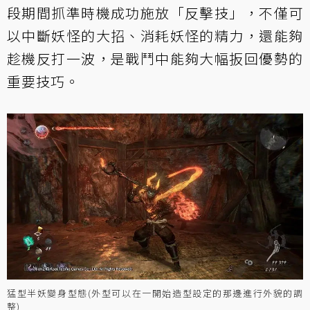
段期間抓準時機成功施放「反擊技」，不僅可
以中斷妖怪的大招、消耗妖怪的精力，還能夠
趁機反打一波，是戰鬥中能夠大幅扳回優勢的
重要技巧。
猛型半妖變身型態(外型可以在一開始造型設定的那邊進行外貌的調
整)