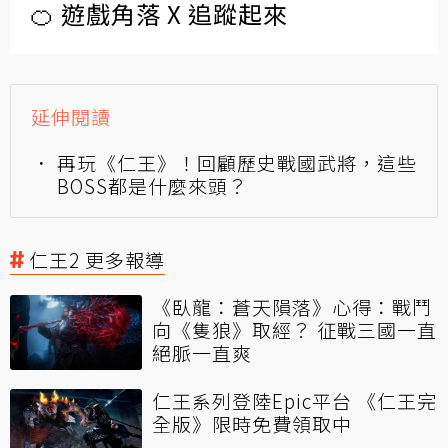
🍊 遊戲角落 X 追蹤起來
延伸閱讀
再玩《仁王》！回顧歷史戰國武將，這些
BOSS都是什麼來頭？
仁王2 更多報導
《臥龍：蒼天隕落》心得：戰鬥
向《隻狼》取經？ 征戰三國一直
絕脈一直爽
仁王系列登陸Epic平台 《仁王完
全版》限時免費領取中