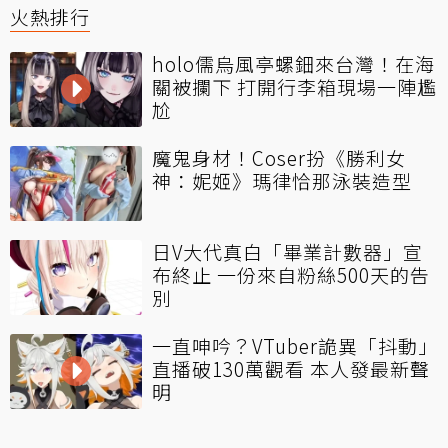
火熱排行
holo儒烏風亭螺鈿來台灣！在海
關被攔下 打開行李箱現場一陣尷
尬
魔鬼身材！Coser扮《勝利女
神：妮姬》瑪律恰那泳裝造型
日V大代真白「畢業計數器」宣
布終止 一份來自粉絲500天的告
別
一直呻吟？VTuber詭異「抖動」
直播破130萬觀看 本人發最新聲
明
30人全數陣亡！《艾恩葛朗特迴