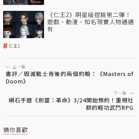
《仁王2》明星級捏臉第二彈！
遊戲、動漫、知名現實人物通通
有
仁王2
←
上一篇
書評／毀滅戰士背後的兩個約翰：《Masters of
Doom》
下一篇
→
網石手遊《劍靈：革命》3/24開始預約！重視社
群的輕功武鬥RPG
猜你喜歡