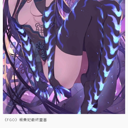
《FGO》楊貴妃最終靈基