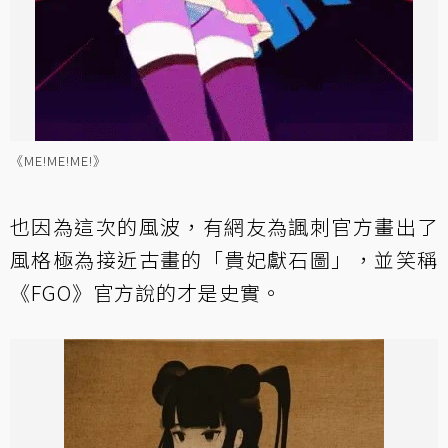
《ME!ME!ME!》
也因為這次的風波，有網友為諷刺官方畫出了
風格極為接近古畫的「貴妃獻石圖」，並笑稱
《FGO》官方說的才是史實。