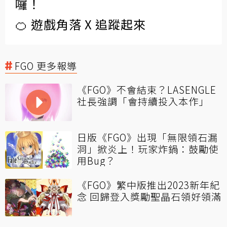
囉！
🍊 遊戲角落 X 追蹤起來
FGO 更多報導
《FGO》不會結束？LASENGLE
社長強調「會持續投入本作」
日版《FGO》出現「無限領石漏
洞」掀炎上！玩家炸鍋：鼓勵使
用Bug？
《FGO》繁中版推出2023新年紀
念 回歸登入獎勵聖晶石領好領滿