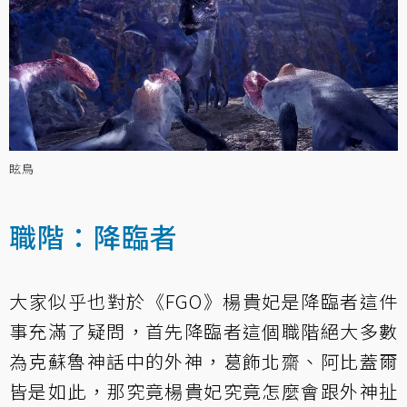
眩鳥
職階：降臨者
大家似乎也對於《FGO》楊貴妃是降臨者這件
事充滿了疑問，首先降臨者這個職階絕大多數
為克蘇魯神話中的外神，葛飾北齋、阿比蓋爾
皆是如此，那究竟楊貴妃究竟怎麼會跟外神扯