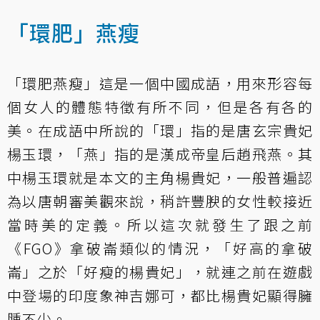
「環肥」燕瘦
「環肥燕瘦」這是一個中國成語，用來形容每
個女人的體態特徵有所不同，但是各有各的
美。在成語中所說的「環」指的是唐玄宗貴妃
楊玉環，「燕」指的是漢成帝皇后趙飛燕。其
中楊玉環就是本文的主角楊貴妃，一般普遍認
為以唐朝審美觀來說，稍許豐腴的女性較接近
當時美的定義。所以這次就發生了跟之前
《FGO》拿破崙類似的情況，「好高的拿破
崙」之於「好瘦的楊貴妃」，就連之前在遊戲
中登場的印度象神吉娜可，都比楊貴妃顯得臃
腫不少。