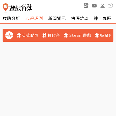
攻略分析
心得評測
新聞資訊
快評雜談
紳士專區
英雄聯盟
橘攸奈
Steam遊戲
吸點迷