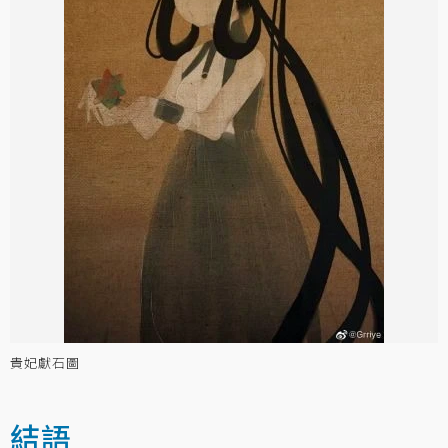
貴妃獻石圖
結語