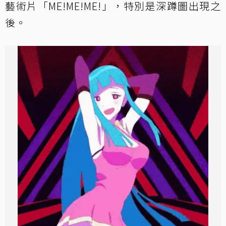
藝術片「ME!ME!ME!」，特別是深蹲圖出現之
後。