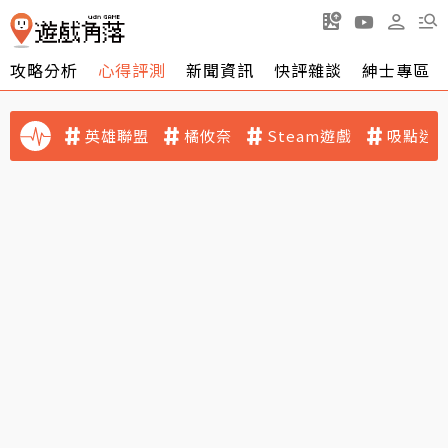
攻略分析
心得評測
新聞資訊
快評雜談
紳士專區
英雄聯盟
橘攸奈
Steam遊戲
吸點迷