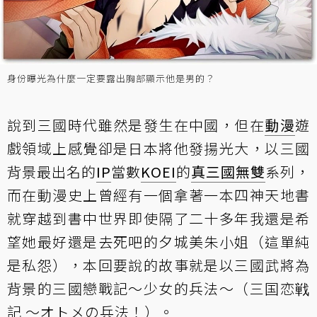
身份曝光為什麼一定要露出胸部顯示他是男的？
說到三國時代雖然是發生在中國，但在
動漫
遊
戲領域上感覺卻是日本將他發揚光大，以三國
背景最出名的
IP
當數
KOEI
的
真三國無雙
系列，
而在動漫史上曾經有一個拿著一本四神天地書
就穿越到書中世界即使隔了二十多年我還是希
望她最好還是去死吧的夕城美朱小姐（這單純
是私怨），本回要說的故事就是以三國武將為
背景的三國戀戰記～少女的兵法～（三国恋戦
記 ～オトメの兵法！）。