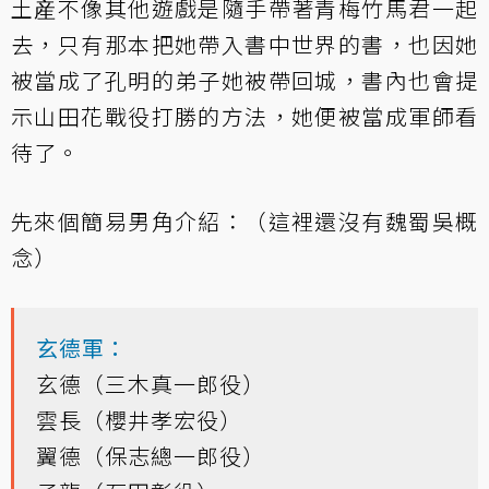
土産不像其他遊戲是隨手帶著青梅竹馬君一起
去，只有那本把她帶入書中世界的書，也因她
被當成了孔明的弟子她被帶回城，書內也會提
示山田花戰役打勝的方法，她便被當成軍師看
待了。
先來個簡易男角介紹：（這裡還沒有魏蜀吳概
念）
玄德軍：
玄德（三木真一郎役）
雲長（櫻井孝宏役）
翼德（保志總一郎役）