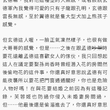
德軍內我覺得可愛的只有子龍跟孔明，玄德跟
雲長無感，至於翼德就是隻大型犬加上熊孩子
感覺。
但玄德這人喔，一臉正氣凜然樣子，也很有做
大哥哥的感覺，但是……之後在跟孟德
吵架
時
要花遠離孟德這喜歡女人的傢伙，我只回想起
這人在議定要娶孫尚香時曾經潛入花的房間然
後偷吻花的這件事，你還真好意思說孟德有可
能夜襲所以要花把門窗通通關好，你也是危險
人物好嗎！在與花要結婚之前因為有這種記
錄，芙蓉姬也防過你侵入未婚妻房間過，
但……他最後還是偷溜進去了，你還真好意思