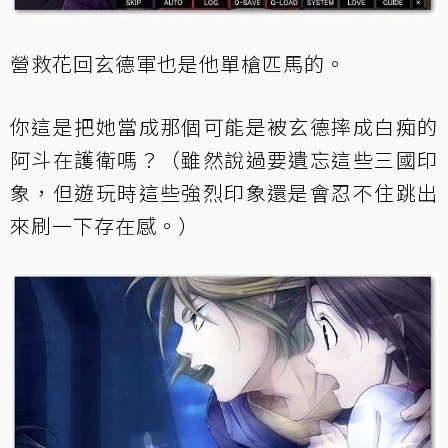
營救花回玄德軍也是他單槍匹馬的。
你這是把她當成那個可能是被玄德摔成白痴的
阿斗在護衛嗎？（雖然說過要遺忘這些三國印
象，但遊玩時這些強烈印象還是會忍不住跳出
來刷一下存在感。）