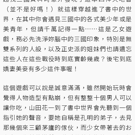
（並不是好嗎！）就這樣穿越進了書中的世
界，在其中你會遇見三國中的各式美少年或是
美青年，但請千萬記得一點……這是乙女遊
戲，務必先洗淨妳腦中的三國印象，特別是無
雙系列的人設，以及正史派的姐妹們也請遺忘
這些人在這些戰役時到底實齡幾歲？後宅到底
嬌妻美妾有多少這件事喔！
這個遊戲可以說是誠意滿滿，雖然開始玩時會
覺得人物造型有點崩，但有整整十個男人可以
讓你吃，山田花一到了書中世界會先聽到一個
指引她的聲音，要她自稱是孔明的弟子，去見
那幾個來三顧茅廬的傢伙，而少女帶著去的お