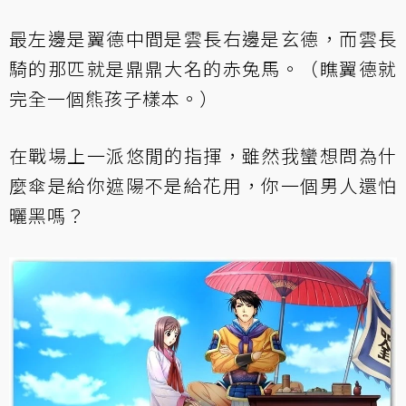
最左邊是翼德中間是雲長右邊是玄德，而雲長
騎的那匹就是鼎鼎大名的赤兔馬。（瞧翼德就
完全一個熊孩子樣本。）
在戰場上一派悠閒的指揮，雖然我蠻想問為什
麼傘是給你遮陽不是給花用，你一個男人還怕
曬黑嗎？