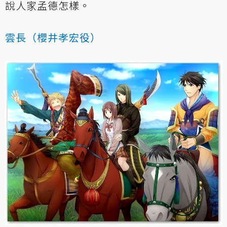
說人家孟德怎樣。
雲長（櫻井孝宏役）