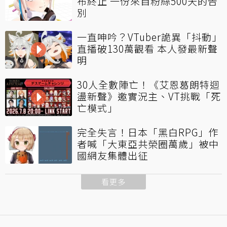
布終止 一份來自粉絲500天的告
別
一直呻吟？VTuber詭異「抖動」
直播破130萬觀看 本人發最新聲
明
30人全數陣亡！《艾恩葛朗特迴
盪新聲》邀實況主、VT挑戰「死
亡模式」
完全失言！日本「黑白RPG」作
者喊「大東亞共榮圈萬歲」被中
國網友集體出征
看更多