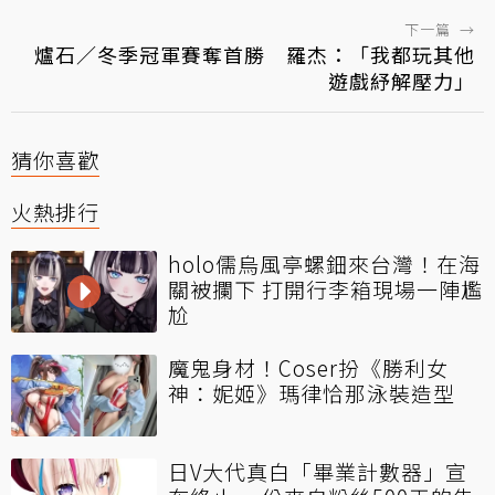
下一篇
→
爐石／冬季冠軍賽奪首勝 羅杰：「我都玩其他
遊戲紓解壓力」
猜你喜歡
火熱排行
holo儒烏風亭螺鈿來台灣！在海
關被攔下 打開行李箱現場一陣尷
尬
魔鬼身材！Coser扮《勝利女
神：妮姬》瑪律恰那泳裝造型
日V大代真白「畢業計數器」宣