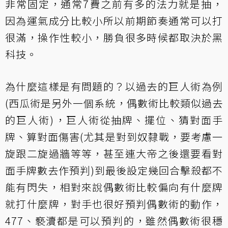
非常固定，通常7費之前有多的法力就是抽，
因為運氣成分比較小所以前期節奏通常可以打
很滿，操作性較小，勝負很多時候都取決於黑
科技。
為什麼這樣是有問題的？以過去的巨人術為例
(西瓜術是另外一個系統，偶數術比較類似過去
的巨人術)，巨人術從抽牌、擺位、猜對面手
牌、算對面傷害(尤其是對到奴隸戰，要考慮一
旋跟二旋過牆等等，甚至連大帝之後還要看對
面手牌數去作預判)到最後設定幾回合擊殺都不
能有閃失，相對來說偶數術比較偏向有什麼牌
就打什麼牌，對手也很好預判偶數術的動作，
477、褻瀆都是可以預判的，雖然偶數術很穩