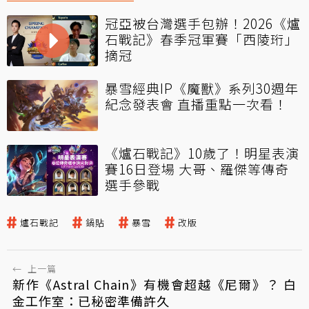
冠亞被台灣選手包辦！2026《爐
石戰記》春季冠軍賽「西陵珩」
摘冠
暴雪經典IP《魔獸》系列30週年
紀念發表會 直播重點一次看！
《爐石戰記》10歲了！明星表演
賽16日登場 大哥、羅傑等傳奇
選手參戰
爐石戰記
鍋貼
暴雪
改版
←
上一篇
新作《Astral Chain》有機會超越《尼爾》？ 白
金工作室：已秘密準備許久