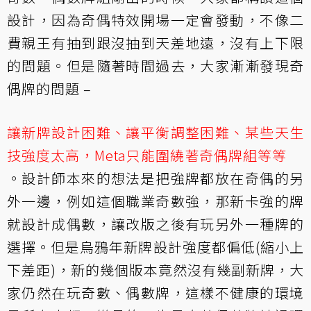
設計，因為奇偶特效開場一定會發動，不像二
費親王有抽到跟沒抽到天差地遠，沒有上下限
的問題。但是隨著時間過去，大家漸漸發現奇
偶牌的問題 –
讓新牌設計困難、讓平衡調整困難、某些天生
技強度太高，Meta只能圍繞著奇偶牌組等等
。設計師本來的想法是把強牌都放在奇偶的另
外一邊，例如這個職業奇數強，那新卡強的牌
就設計成偶數，讓改版之後有玩另外一種牌的
選擇。但是烏鴉年新牌設計強度都偏低(縮小上
下差距)，新的幾個版本竟然沒有幾副新牌，大
家仍然在玩奇數、偶數牌，這樣不健康的環境