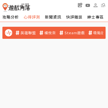
攻略分析
心得評測
新聞資訊
快評雜談
紳士專區
英雄聯盟
橘攸奈
Steam遊戲
吸點迷