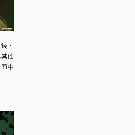
金錢、
與其他
畫面中