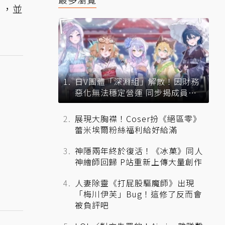
測，並
日V團體「深淵組」解散！因財務
惡化無法穩定營運 同步揭成員未
來去向
展現大胸襟！Coser扮《絕區零》
蕾米埃爾粉絲福利給好給滿
神隱兩年終於復活！《冰菓》同人
神繪師回歸 P站重新上傳大量創作
人妻除靈《打屁股驅魔師》出現
「梅川伊芙」Bug！這修了反而會
被負評吧