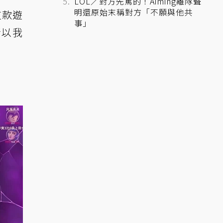
LOL／對方先罵的！Aiming離隊聲
明還原始末稱對方「不願與他共
這款遊
事」
所以我