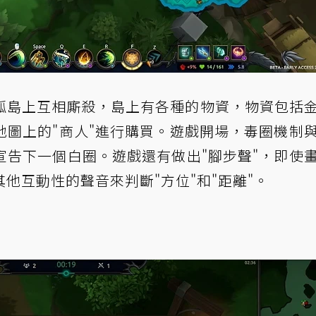
孤島上互相廝殺，島上有各種的物資，物資包括
地圖上的"商人"進行購買。遊戲開場，毒圈機制
宣告下一個白圈。遊戲還有做出"腳步聲"，即使
他互動性的聲音來判斷"方位"和"距離"。