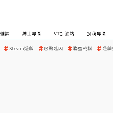
雜談
紳士專區
VT加油站
投稿專區
Steam遊戲
吸點迷因
聯盟戰棋
遊戲