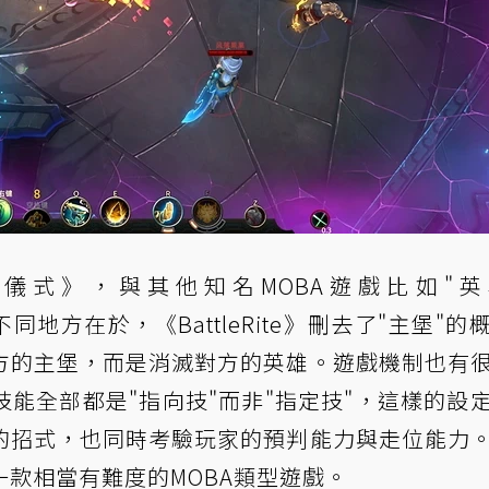
為《戰鬥儀式》，與其他知名MOBA遊戲比如"
大不同地方在於，《BattleRite》刪去了"主堡"的
方的主堡，而是消滅對方的英雄。遊戲機制也有
能全部都是"指向技"而非"指定技"，這樣的設
的招式，也同時考驗玩家的預判能力與走位能力
款相當有難度的MOBA類型遊戲。