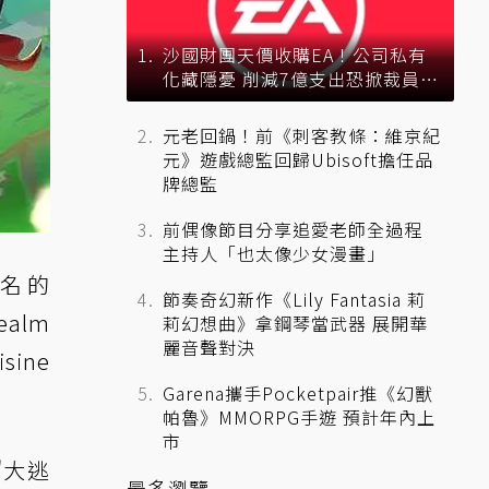
沙國財團天價收購EA！公司私有
化藏隱憂 削減7億支出恐掀裁員風
暴？
元老回鍋！前《刺客教條：維京紀
元》遊戲總監回歸Ubisoft擔任品
牌總監
前偶像節目分享追愛老師全過程
主持人「也太像少女漫畫」
名的
節奏奇幻新作《Lily Fantasia 莉
alm
莉幻想曲》拿鋼琴當武器 展開華
麗音聲對決
ine
Garena攜手Pocketpair推《幻獸
帕魯》MMORPG手遊 預計年內上
市
"大逃
最多瀏覽