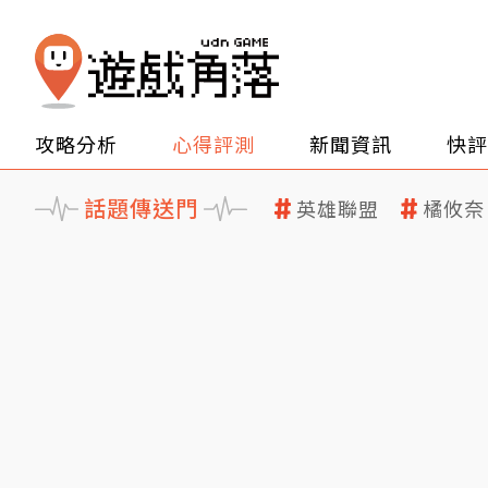
攻略分析
心得評測
新聞資訊
快評
話題傳送門
英雄聯盟
橘攸奈