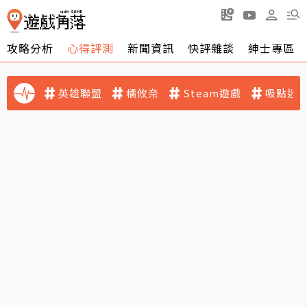
攻略分析
心得評測
新聞資訊
快評雜談
紳士專區
英雄聯盟
橘攸奈
Steam遊戲
吸點迷