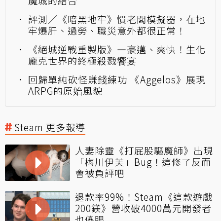
魔城的結合
評測／《暗黑地牢》慣老闆模擬器，在地
牢爆肝、過勞、職災意外都很正常！
《絕城逆戰重製版》—豪邁、爽快！生化
龐克世界的終極殺戮饗宴
回歸單純砍怪賺錢練功 《Aggelos》展現
ARPG的原始風貌
Steam 更多報導
人妻除靈《打屁股驅魔師》出現
「梅川伊芙」Bug！這修了反而
會被負評吧
退款率99%！Steam《這款遊戲
200鎂》營收破4000萬元開發者
也傻眼