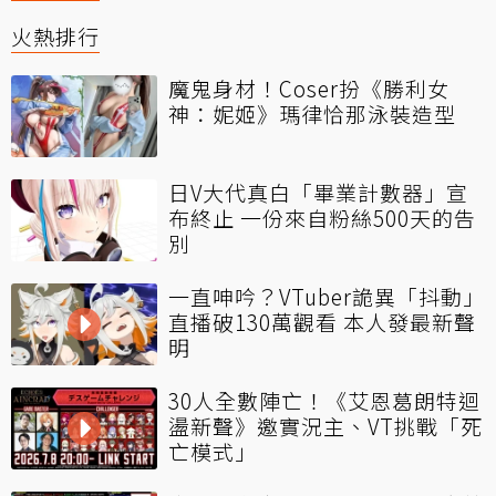
火熱排行
魔鬼身材！Coser扮《勝利女
神：妮姬》瑪律恰那泳裝造型
日V大代真白「畢業計數器」宣
布終止 一份來自粉絲500天的告
別
一直呻吟？VTuber詭異「抖動」
直播破130萬觀看 本人發最新聲
明
30人全數陣亡！《艾恩葛朗特迴
盪新聲》邀實況主、VT挑戰「死
亡模式」