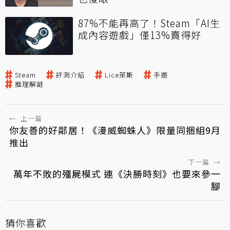
87%不能再高了！Steam「AI生
成內容遊戲」僅13%賣得好
Steam
評測介紹
Lice萊斯
手遊
推理解謎
←
上一篇
你友善的好鄰居！《漫威蜘蛛人》限量同捆組9月
推出
下一篇
→
萬年不敗的殭屍模式 連《決勝時刻》也要來參一
腳
猜你喜歡