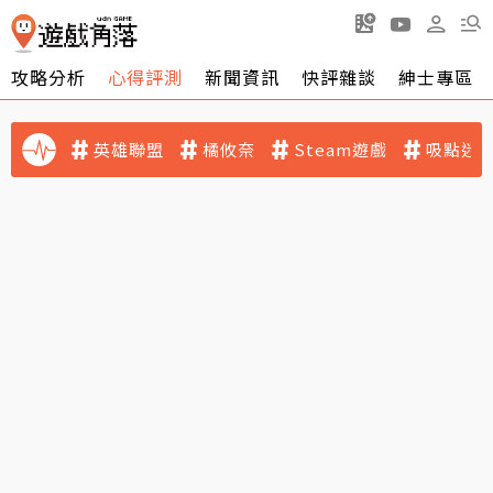
攻略分析
心得評測
新聞資訊
快評雜談
紳士專區
英雄聯盟
橘攸奈
Steam遊戲
吸點迷