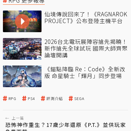
RPG 更多報導
仙境傳說回來了！《RAGNAROK
PROJECT》公布登陸主機平台
2026台北電玩展陣容搶先揭曉！
新作搶先全球試玩 國際大師齊聚
論壇開講
《錨點降臨 Re：Code》全新改
版 命星騎士「輝月」同步登場
RPG
PS4
評測介紹
SEGA
←
上一篇
恐怖神作重生？17歲少年還原《P.T.》並供玩家