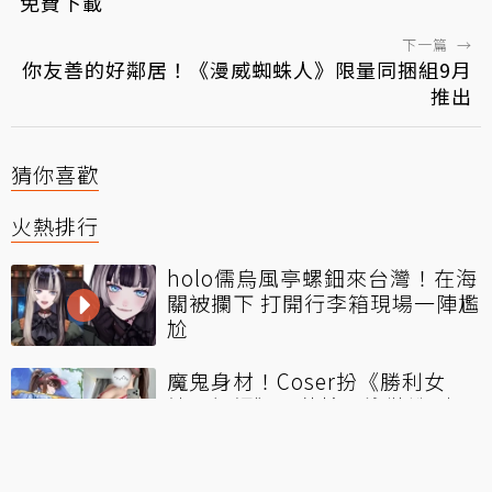
免費下載
下一篇
→
你友善的好鄰居！《漫威蜘蛛人》限量同捆組9月
推出
猜你喜歡
火熱排行
holo儒烏風亭螺鈿來台灣！在海
關被攔下 打開行李箱現場一陣尷
尬
魔鬼身材！Coser扮《勝利女
神：妮姬》瑪律恰那泳裝造型
日V大代真白「畢業計數器」宣