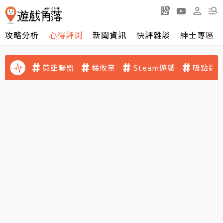
攻略分析
心得評測
新聞資訊
快評雜談
紳士專區
英雄聯盟
橘攸奈
Steam遊戲
吸點迷