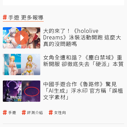
手遊 更多報導
大的來了！《hololive
Dreams》泳裝活動開跑 這麼大
真的沒問題嗎
女角全遭和諧？《塵白禁域》重
新開服 卻徹底失去「硬派」本質
中國手遊合作《魯路修》驚見
「AI生成」浮水印 官方稱「誤植
文字素材」
手遊
評測介紹
女性向