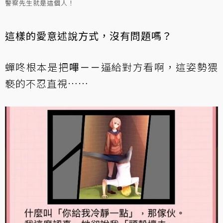
警察先生就是這個人！
這樣的愛意述說方式，沒有問題嗎？
蟬咚根本是把
嗶－－
逼給對方看啊，這姿勢猥
褻的不忍直視……