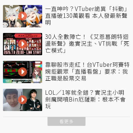
一直呻吟？VTuber詭異「抖動」
直播破130萬觀看 本人發最新聲
明
30人全數陣亡！《艾恩葛朗特迴
盪新聲》邀實況主、VT挑戰「死
亡模式」
靠聊股市走紅！台VTuber珂賽特
婉拒觀眾「直播看盤」要求：我
正職是股票交易
LOL／1等就全錯？實況主小明
劍魔開噴Bin厄薩斯：根本不會
玩
看更多