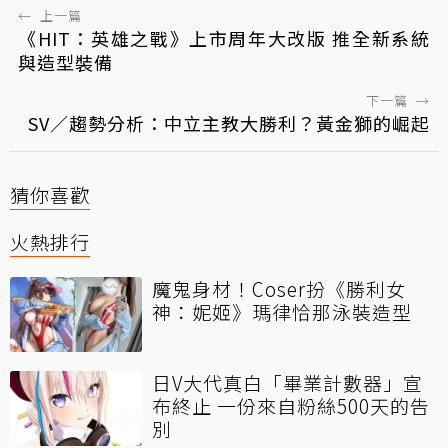
←
上一篇
《HIT：英雄之戰》上市周年大改版 推全新系統
與造型裝備
下一篇
→
SV／趨勢分析：中立主教大勝利？黃金獅的崛起
猜你喜歡
火熱排行
魔鬼身材！Coser扮《勝利女
神：妮姬》瑪律恰那泳裝造型
日V大代真白「畢業計數器」宣
布終止 一份來自粉絲500天的告
別