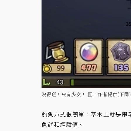
沒得選！只有少女！ 圖／作者提供(下同
釣魚方式很簡單，基本上就是甩
魚餅和經驗值。