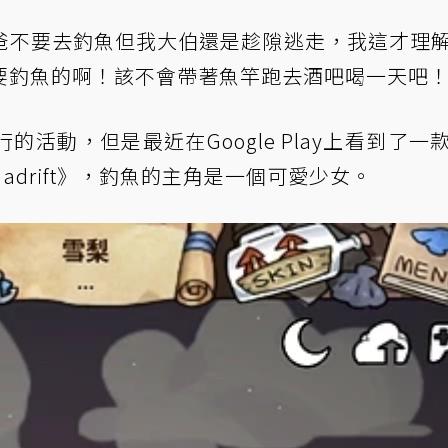
爸不要去釣魚但我大伯還是趁隙逃走，我這才理
要釣魚的啊！該不會帶著魚竿跑去酒吧喝一天吧
活動，但是最近在Google Play上看到了一
 adrift》，釣魚的主角是一個可愛少女。