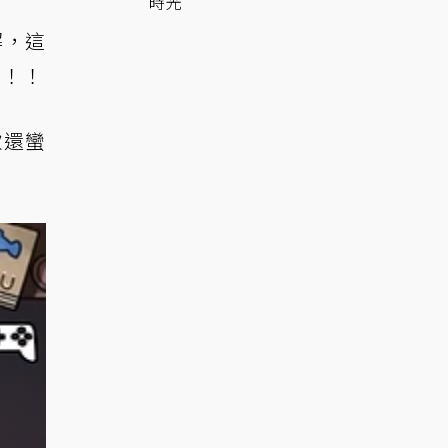
時光
解，這
！！！
款還蠻