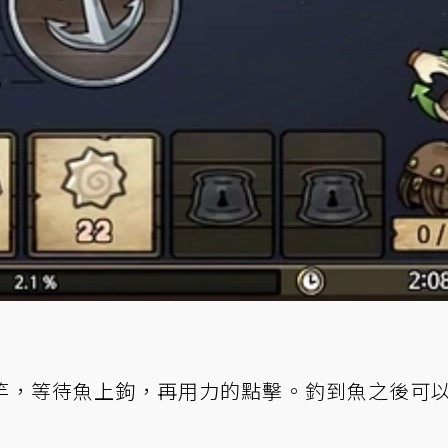
)
竿，等待魚上鉤，再用力的點擊。釣到魚之後可