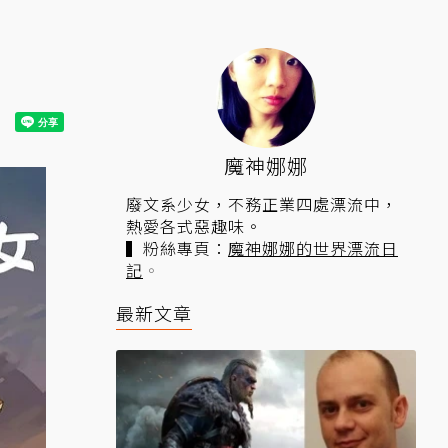
旅
魔神娜娜
廢文系少女，不務正業四處漂流中，
熱愛各式惡趣味。
▍粉絲專頁：
魔神娜娜的世界漂流日
記
。
最新文章