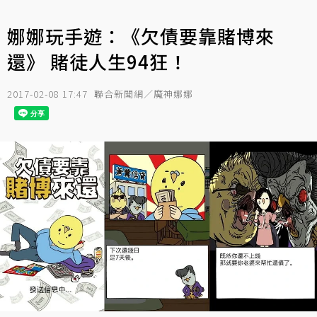
娜娜玩手遊：《欠債要靠賭博來
還》 賭徒人生94狂！
2017-02-08 17:47
聯合新聞網／魔神娜娜