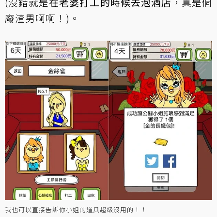
(沒錯就是
在老婆打工的時候去泡酒店
，真是個
廢渣男啊啊！)。
我也可以直接告訴你小姐的道具超級沒用的！！