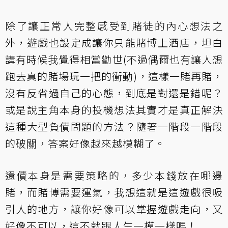
除了讓正常人完整感受到賭徒的內心想法之
外，遊戲也設定成讓你只能賭博上酒店，坦白
講有時候我覺得相當勸世(不過偶爾也有讓人想
跑去真的賭場玩一把的衝動)，這樣一賭再賭，
沒有反省過自己的心態，到底是對還是錯呢？
或是說主角本身的投機想法其實才是真正解決
這種大型負債問題的方法？隨著一階段一階段
的破關，答案好像越來越模糊了。
還債本身是需要策略的，多少本錢放在哪邊
賭，而賭博需要運氣，我想這就是這遊戲很吸
引人的地方，讓你好像可以掌握遊戲走向，又
好像不可以，這不就跟人生一模一樣嗎！