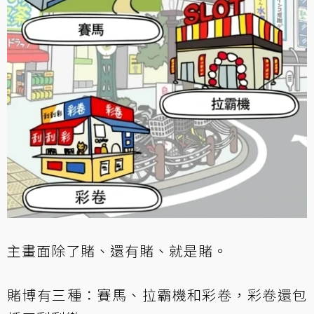
主畫面除了賭、還有賭、就是賭。
賭博有三種：賽馬、拉霸機和彩卷，彩卷還包