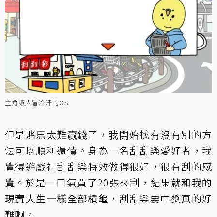
主角讓人冒冷汗的OS
但是賭馬太難贏錢了，我開始找有沒有別的方
法可以順利還債。身為一名刮刮樂愛好者，我
覺得遊戲裡刮刮樂特效做得很好，很有刮的感
覺。於是一口氣買了20張來刮，結果
就和我的
現實人生一樣全部槓龜
，刮刮樂要中獎真的好
難啊。