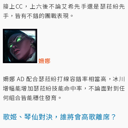
接上CC，上六後不論艾希先手還是瑟菈紛先
手，皆有不錯的團戰表現。
姍娜
姍娜 AD 配合瑟菈紛打線容錯率相當高，冰川
增幅能增加瑟菈紛技能命中率，不論面對到任
何組合皆能穩住發育。
歌姬、琴仙對決，誰將會高歌離席？