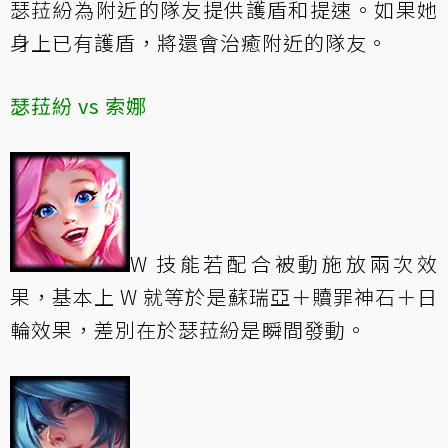
瑟菈紛為附近的隊友提供護盾和提速。如果她
身上已有護盾，將還會治癒附近的隊友。
瑟菈紛 vs 索娜
W 技能若配合被動施放兩次效
果，基本上 W 就等於是蘇瑞亞＋贖罪神石＋日
輪效果，差別在於瑟菈紛是瞬間發動。