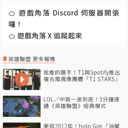
🍊 遊戲角落 Discord 伺服器開張
囉！
🍊 遊戲角落 X 追蹤起來
英雄聯盟 更多報導
我推的選手！T1與Spotify推出
復古風偶像團體「T1 STARS」
LOL／中路一波到底！3分鐘速
通《英雄聯盟》經典模式
夢迴2012年！holo Gigi「油膩