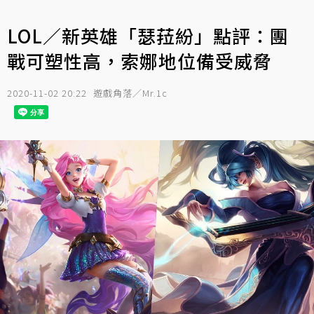
LOL／新英雄「瑟菈紛」點評：團
戰可塑性高，索娜地位備受威脅
2020-11-02 20:22
遊戲角落／Mr.1c