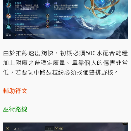
由於推線速度夠快，初期必須500水配合乾糧
加上附魔之帶穩定魔量。單靠個人的傷害非常
低，若要玩中路瑟菈紛必須找個雙排野核。
輔助符文
巫術路線