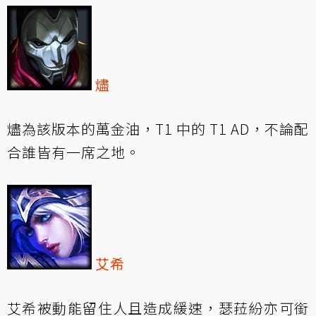
燼
燼為該版本的萬金油，T1 中的 T1 AD，不論配
合誰皆有一席之地。
艾希
艾希被動能留住人且造成緩速，瑟菈紛亦可銜