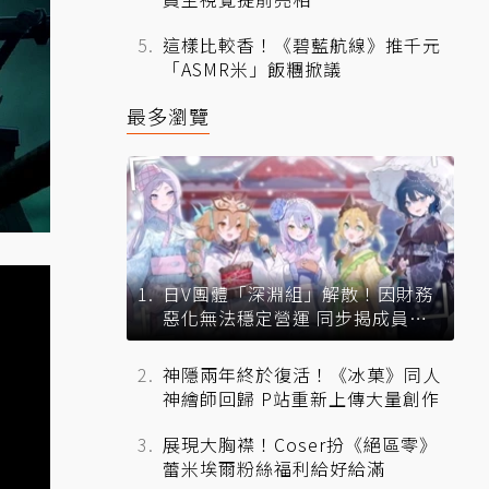
這樣比較香！《碧藍航線》推千元
「ASMR米」飯糰掀議
最多瀏覽
日V團體「深淵組」解散！因財務
惡化無法穩定營運 同步揭成員未
來去向
神隱兩年終於復活！《冰菓》同人
神繪師回歸 P站重新上傳大量創作
展現大胸襟！Coser扮《絕區零》
蕾米埃爾粉絲福利給好給滿