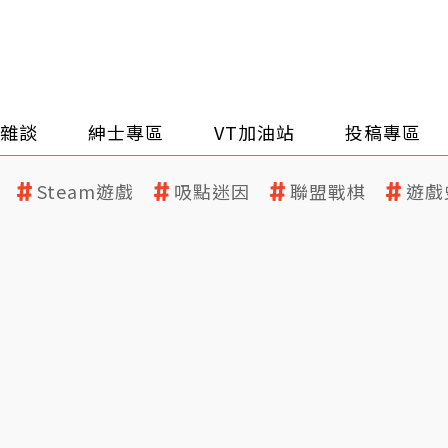
雜談
紳士專區
VT加油站
投稿專區
Steam遊戲
吸點迷因
聯盟戰棋
遊戲