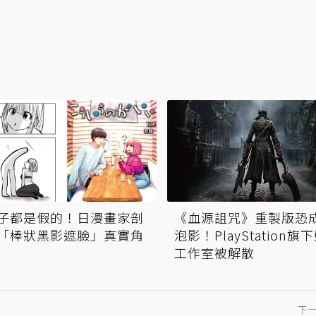
子都是假的！日漫畫家剖
《血源詛咒》重製版恐
「棒狀黑影遮臉」真實角
泡影！PlayStation旗
工作室被解散
下