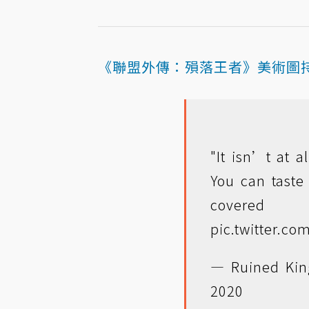
《聯盟外傳：殞落王者》美術圖
"It isn’t at al
You can taste 
covere
pic.twitter.c
— Ruined Kin
2020