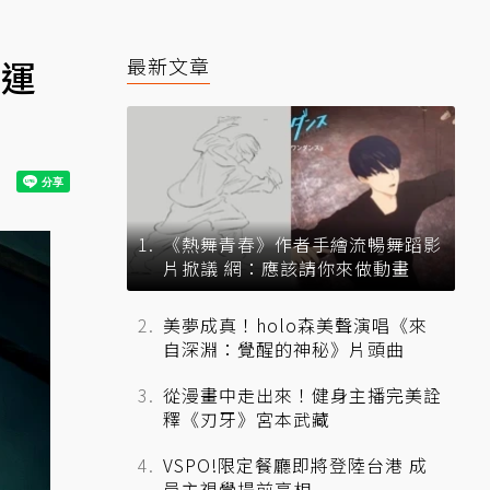
好運
最新文章
《熱舞青春》作者手繪流暢舞蹈影
片掀議 網：應該請你來做動畫
美夢成真！holo森美聲演唱《來
自深淵：覺醒的神秘》片頭曲
從漫畫中走出來！健身主播完美詮
釋《刃牙》宮本武藏
VSPO!限定餐廳即將登陸台港 成
員主視覺提前亮相