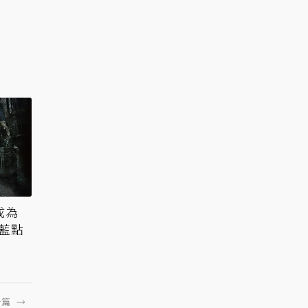
成為
下藍點
一篇
→