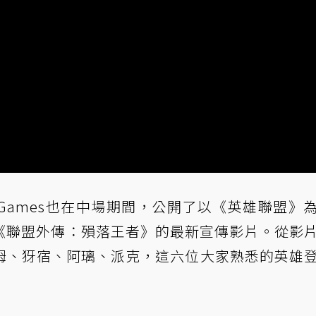
ot Games也在中場期間，公開了以《英雄聯盟》
《聯盟外傳：殞落王者》的最新
宣傳影片
。從影
姆、犽宿、阿璃、派克，這六位大家熟悉的英雄