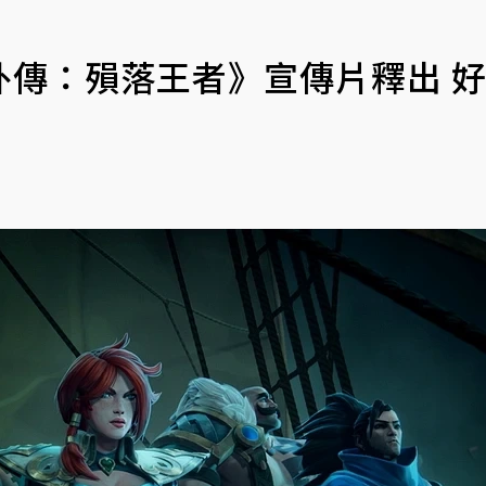
外傳：殞落王者》宣傳片釋出 