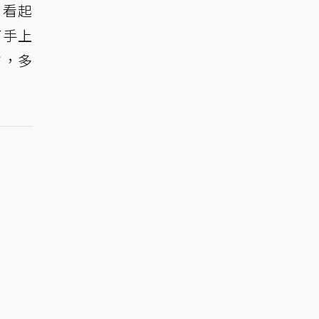
，看起
了手上
市，多