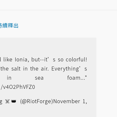
持續釋出
l like Ionia, but--it’s so colorful!
the salt in the air. Everything’s
d in sea foam..."
om/v4O2PhVFZ0
g ☠️👑 (@RiotForge)
November 1,