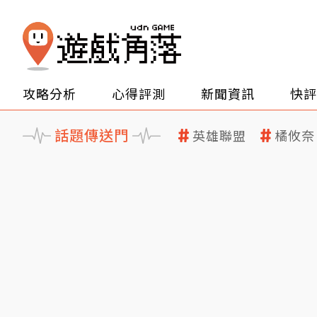
攻略分析
心得評測
新聞資訊
快評
話題傳送門
英雄聯盟
橘攸奈