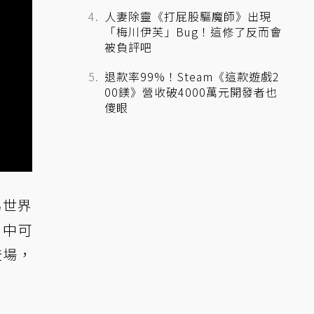
人妻除靈《打屁股驅魔師》出現
「梅川伊芙」Bug！這修了反而會
被負評吧
退款率99%！Steam《這款遊戲2
00鎂》營收破4000萬元開發者也
傻眼
為世界
片中可
登場，