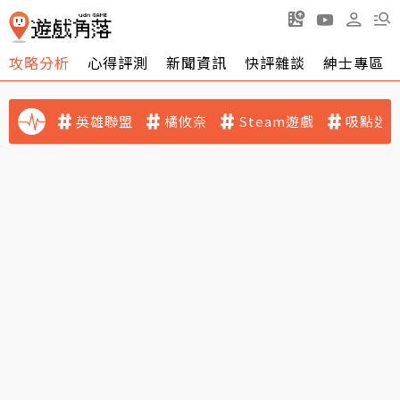
攻略分析
心得評測
新聞資訊
快評雜談
紳士專區
英雄聯盟
橘攸奈
Steam遊戲
吸點迷