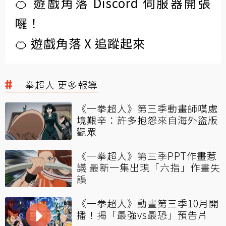
🍊 遊戲角落 Discord 伺服器開張
囉！
🍊 遊戲角落 X 追蹤起來
一拳超人 更多報導
《一拳超人》第三季動畫師嘆處
境艱辛：許多抱怨來自海外盜版
觀眾
《一拳超人》第三季PPT作畫惹
議 最新一集出現「六指」作畫失
誤
《一拳超人》動畫第三季10月開
播！揭「最強vs最恐」預告片