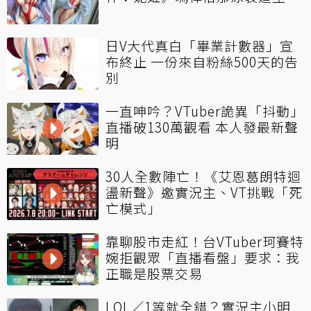
日V大代真白「畢業計數器」宣
布終止 一份來自粉絲500天的告
別
一直呻吟？VTuber詭異「抖動」
直播破130萬觀看 本人發最新聲
明
30人全數陣亡！《艾恩葛朗特迴
盪新聲》邀實況主、VT挑戰「死
亡模式」
靠聊股市走紅！台VTuber珂賽特
婉拒觀眾「直播看盤」要求：我
正職是股票交易
LOL／1等就全錯？實況主小明