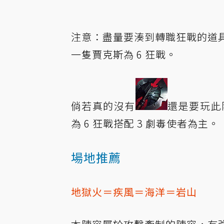
注意：盡量要湊到轉職狂戰的道
一隻賈克斯為 6 狂戰。
倘若真的沒有
還是要玩此陣
為 6 狂戰搭配 3 劇毒使者為主。
場地推薦
地獄火＝疾風＝海洋＝岩山