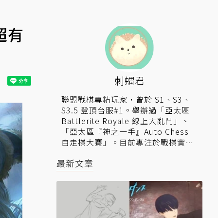
超有
刺蝟君
聯盟戰棋專精玩家，曾於 S1、S3、
S3.5 登頂台服#1。舉辦過「亞太區
Battlerite Royale 線上大亂鬥」、
「亞太區『神之一手』Auto Chess
自走棋大賽」。目前專注於戰棋實
況，通常夜幕降臨就是我出現的時
最新文章
候。
▍相關連結：
Twitch實況
。