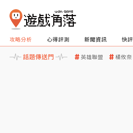
攻略分析
心得評測
新聞資訊
快評
話題傳送門
英雄聯盟
橘攸奈