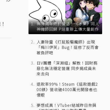
吧！
神隱兩年終於復活！《冰菓》同人
神繪師回歸 P站重新上傳大量創作
人妻除靈《打屁股驅魔師》出現
「梅川伊芙」Bug！這修了反而會
被負評吧
日V團體「深淵組」解散！因財務
惡化無法穩定營運 同步揭成員未
來去向
退款率99%！Steam《這款遊戲2
00鎂》營收破4000萬元開發者也
傻眼
夢想成真！VTuber結城昨日奈與