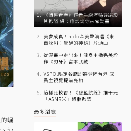
《熱舞青春》作者手繪流暢舞蹈影
片掀議 網：應該請你來做動畫
美夢成真！holo森美聲演唱《來
自深淵：覺醒的神秘》片頭曲
從漫畫中走出來！健身主播完美詮
釋《刃牙》宮本武藏
VSPO!限定餐廳即將登陸台港 成
員主視覺提前亮相
這樣比較香！《碧藍航線》推千元
「ASMR米」飯糰掀議
最多瀏覽
法的崛
者、沙