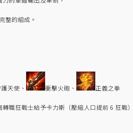
強力的單體輸出及牽制，
以完整的組成。
守護天使、
衝擊火砲、
正義之拳
轉職狂戰士給予卡力斯（壓縮人口提前 6 狂戰