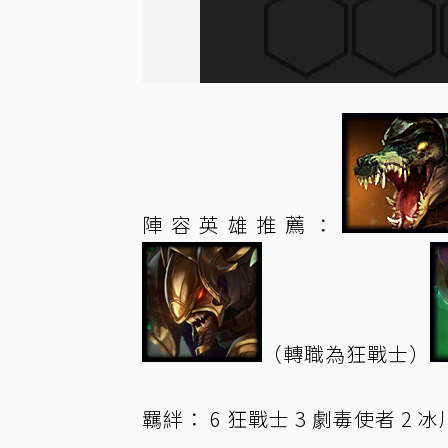
陣容英雄推薦：
（轉職為狂戰士）
羈絆： 6 狂戰士 3 劇毒使者 2 