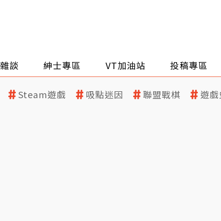
雜談
紳士專區
VT加油站
投稿專區
Steam遊戲
吸點迷因
聯盟戰棋
遊戲