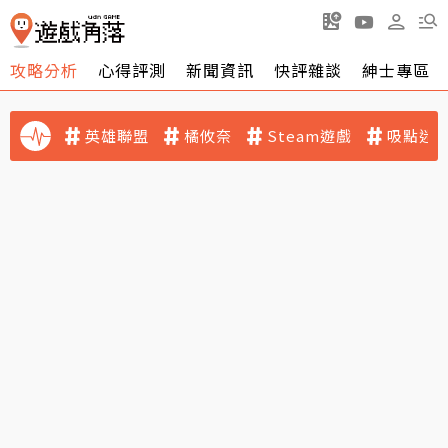
攻略分析
心得評測
新聞資訊
快評雜談
紳士專區
英雄聯盟
橘攸奈
Steam遊戲
吸點迷