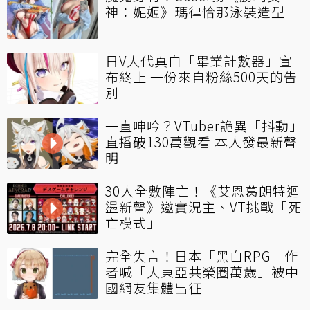
神：妮姬》瑪律恰那泳裝造型
日V大代真白「畢業計數器」宣
布終止 一份來自粉絲500天的告
別
一直呻吟？VTuber詭異「抖動」
直播破130萬觀看 本人發最新聲
明
30人全數陣亡！《艾恩葛朗特迴
盪新聲》邀實況主、VT挑戰「死
亡模式」
完全失言！日本「黑白RPG」作
者喊「大東亞共榮圈萬歲」被中
國網友集體出征