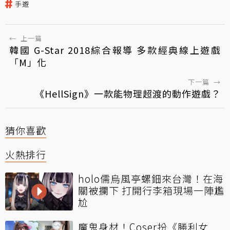
手遊
←
上一篇
韓國 G-Star 2018綜合報導 多款經典線上遊戲
「M」化
下一篇
→
《HellSign》一款能物理超渡的動作遊戲？
猜你喜歡
火熱排行
holo儒烏風亭螺鈿來台灣！在海
關被攔下 打開行李箱現場一陣尷
尬
魔鬼身材！Coser扮《勝利女