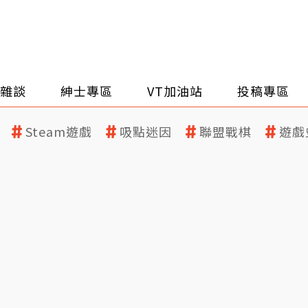
雜談
紳士專區
VT加油站
投稿專區
Steam遊戲
吸點迷因
聯盟戰棋
遊戲