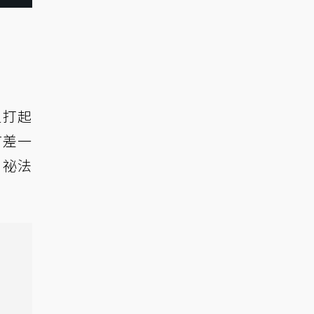
但打起
有差一
，祕法