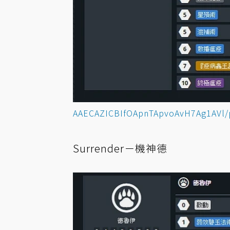
AAECAZICBIfOApnTApvoAvH7Ag1AVl/
Surrender－機神德