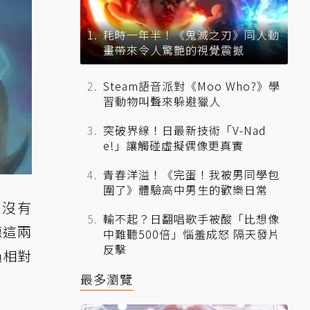
耗時一年半！《鬼滅之刃》同人動
畫帶來令人驚艷的視覺震撼
Steam語音派對《Moo Who?》學
習動物叫聲來躲避獵人
突破界線！日最新技術「V-Nad
e!」讓觸碰虛擬偶像更真實
青春洋溢！《完蛋！我被男同學包
圍了》體驗高中男生的歡樂日常
並沒有
輸不起？日翻唱歌手被酸「比想像
德這兩
中難聽500倍」惱羞成怒 隔天發片
反擊
過相對
最多瀏覽