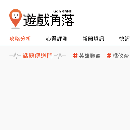
攻略分析
心得評測
新聞資訊
快評
話題傳送門
英雄聯盟
橘攸奈