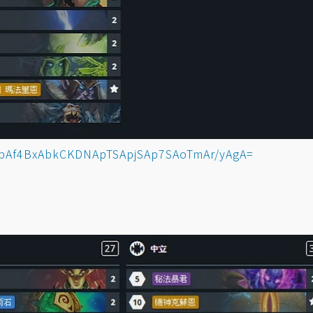
pAf4BxAbkCKDNApTSApjSAp7SAoTmAr/yAgA=