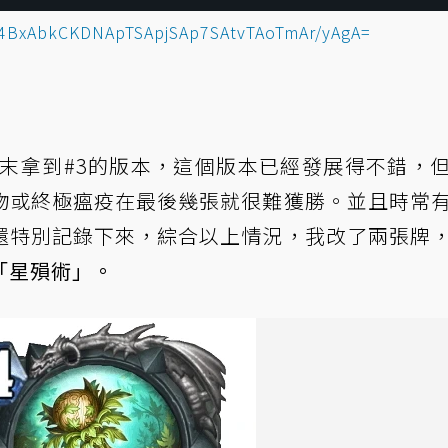
4BxAbkCKDNApTSApjSAp7SAtvTAoTmAr/yAgA=
9月季末拿到#3的版本，這個版本已經發展得不錯，
物或終極瘟疫在最後幾張就很難獲勝。並且時常
還特別記錄下來，綜合以上情況，我改了兩張牌
「星殞術」。