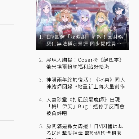
日V團體「深淵組」解散！因財務
惡化無法穩定營運 同步揭成員未
來去向
展現大胸襟！Coser扮《絕區零》
蕾米埃爾粉絲福利給好給滿
神隱兩年終於復活！《冰菓》同人
神繪師回歸 P站重新上傳大量創作
人妻除靈《打屁股驅魔師》出現
「梅川伊芙」Bug！這修了反而會
被負評吧
房間滿是孫女周邊！日V因幡はね
る送別摯愛祖母 籲粉絲珍惜相處