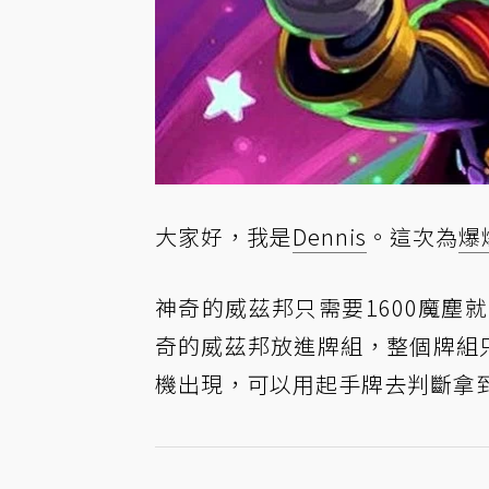
大家好，我是
Dennis
。這次為
爆
神奇的威茲邦只需要1600魔塵
奇的威茲邦放進牌組，整個牌組
機出現，可以用起手牌去判斷拿