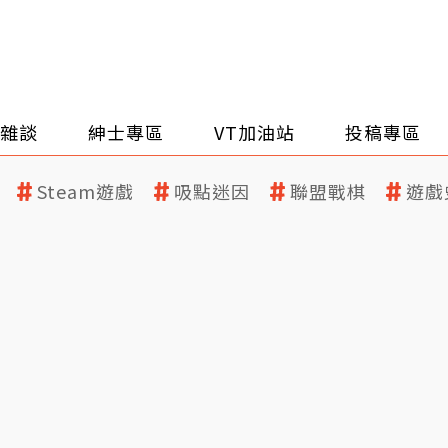
雜談
紳士專區
VT加油站
投稿專區
Steam遊戲
吸點迷因
聯盟戰棋
遊戲