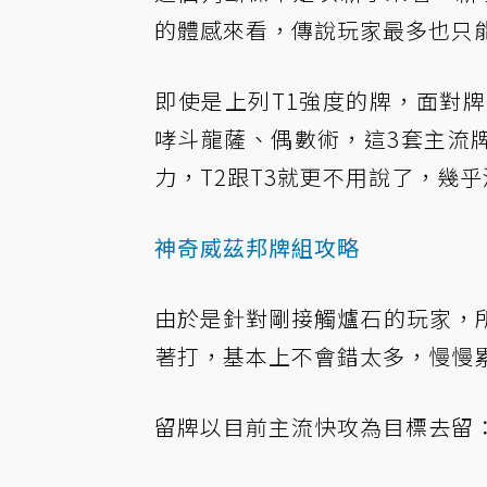
的體感來看，傳說玩家最多也只能
即使是上列T1強度的牌，面對
哮斗龍薩、偶數術，這3套主流
力，T2跟T3就更不用說了，幾
神奇威茲邦牌組攻略
由於是針對剛接觸爐石的玩家，
著打，基本上不會錯太多，慢慢
留牌以目前主流快攻為目標去留：