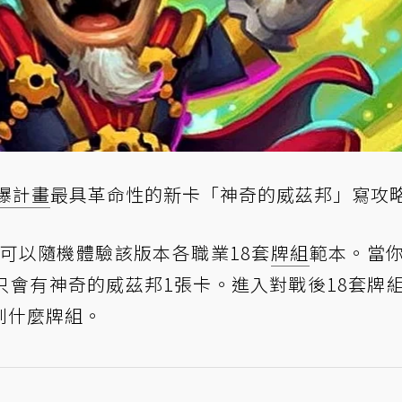
爆計畫
最具革命性的新卡「神奇的威茲邦」寫攻
就可以隨機體驗該版本各職業18套
牌組
範本。當
只會有神奇的威茲邦1張卡。進入對戰後18套牌
到什麼牌組。