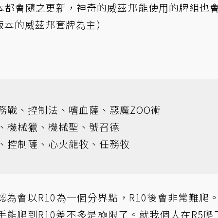
本都會隨之更新，神奇的威茲邦能使用的牌組也
版本的威茲邦套牌為主）
任務戰、控制法、嗜血薩、惡魔ZOO術
術、機械獵、機械聖、號召德
法、控制薩、心火龍牧、任務牧
為會以R10為一個分界點，R10後會非常難爬
能爬到R10差不多是極限了。就我個人在R5爬