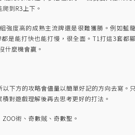
爬到R3上下。
牌組強度高的成熟主流牌還是很難獲勝。例如藍
牌都是能打快也能打慢，很全面。T1打這3套都
乎沒什麼機會贏。
所以下方的攻略會儘量以簡單好記的方向去寫。
累積對遊戲理解後再去思考更好的打法。
ZOO術、奇數賊、奇數聖。