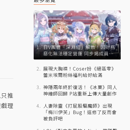
日V團體「深淵組」解散！因財務
惡化無法穩定營運 同步揭成員未
來去向
展現大胸襟！Coser扮《絕區零》
蕾米埃爾粉絲福利給好給滿
神隱兩年終於復活！《冰菓》同人
神繪師回歸 P站重新上傳大量創作
以只推
遊戲理
人妻除靈《打屁股驅魔師》出現
「梅川伊芙」Bug！這修了反而會
被負評吧