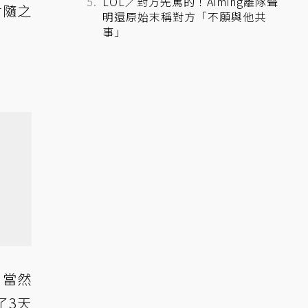
LOL／對方先罵的！Aiming離隊聲
會隨之
明還原始末稱對方「不願與他共
事」
。當然
了3天