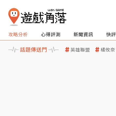
攻略分析
心得評測
新聞資訊
快評
話題傳送門
英雄聯盟
橘攸奈