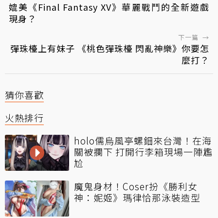
媲美《Final Fantasy XV》華麗戰鬥的全新遊戲
現身？
下一篇
→
彈珠檯上有妹子 《桃色彈珠檯 閃亂神樂》你要怎
麼打？
猜你喜歡
火熱排行
holo儒烏風亭螺鈿來台灣！在海
關被攔下 打開行李箱現場一陣尷
尬
魔鬼身材！Coser扮《勝利女
神：妮姬》瑪律恰那泳裝造型