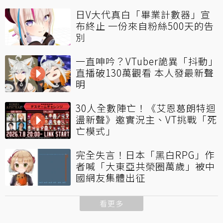
日V大代真白「畢業計數器」宣
布終止 一份來自粉絲500天的告
別
一直呻吟？VTuber詭異「抖動」
直播破130萬觀看 本人發最新聲
明
30人全數陣亡！《艾恩葛朗特迴
盪新聲》邀實況主、VT挑戰「死
亡模式」
完全失言！日本「黑白RPG」作
者喊「大東亞共榮圈萬歲」被中
國網友集體出征
看更多