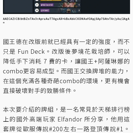
AAECAZICBlbtBZnTAv3rApruAuT7AgxAX+kBxAbkCKDNAofOApjSAp7SAtvTAr/yAo/2AgA
=
國王德在改版前就已經具有一定的強度，而不
只是 Fun Deck。改版後夢境花栽培師，可以
降低手下消耗 7 費的卡，讓國王+阿薩琳娜的
combo更容易成型。而國王交換牌堆的能力，
在這個充滿各種奇葩combo的環境，更有機會
直接破壞對手的致勝條件。
本次要介紹的牌組，是一名常見於天梯排行榜
上的國外高端玩家 Elfandor 所分享，他用這
套牌從歐服傳說#200左右一路登頂傳說#1。