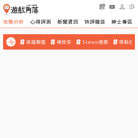
攻略分析
心得評測
新聞資訊
快評雜談
紳士專區
英雄聯盟
橘攸奈
Steam遊戲
吸點迷