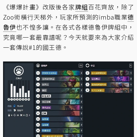
《爆爆計畫》改版後各家
牌組
百花齊放，除了
Zoo術橫行天梯外，玩家所預測的imba職業
德
魯伊
也不惶多讓。在各式各樣德魯伊牌組中，
究竟哪一套最靠譜呢？今天就要來為大家介紹
一套傳說#1的國王德。