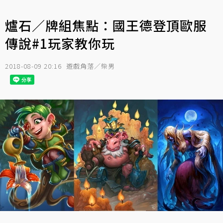
爐石／牌組焦點：國王德登頂歐服
傳說#1玩家教你玩
2018-08-09 20:16
遊戲角落／柴男