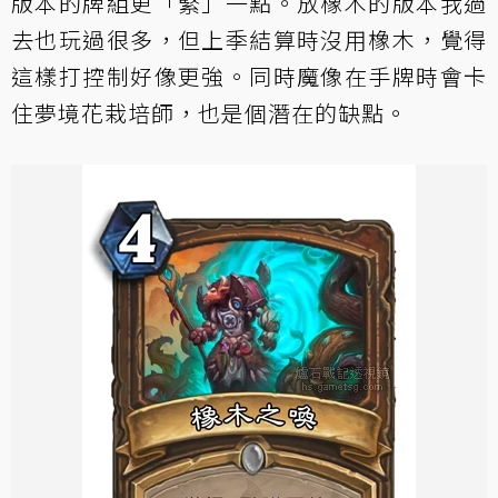
版本的牌組更「緊」一點。放橡木的版本我過
去也玩過很多，但上季結算時沒用橡木，覺得
這樣打控制好像更強。同時魔像在手牌時會卡
住夢境花栽培師，也是個潛在的缺點。