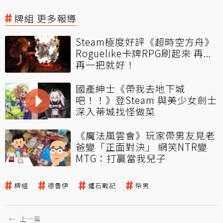
牌組 更多報導
Steam極度好評《超時空方舟》
Roguelike卡牌RPG刷起來 再...
再一把就好！
國產紳士《帶我去地下城
吧！！》登Steam 與美少女劍士
深入蒂城找怪做菜
《魔法風雲會》玩家帶男友見老
爸變「正面對決」 網笑NTR變
MTG：打贏當我兒子
牌組
德魯伊
爐石戰記
柴男
←
上一篇