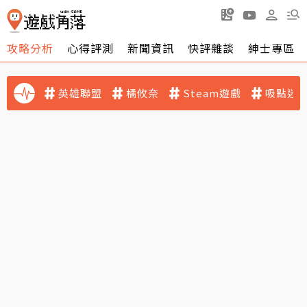
攻略分析
心得評測
新聞資訊
快評雜談
紳士專區
英雄聯盟
橘攸奈
Steam遊戲
吸點迷