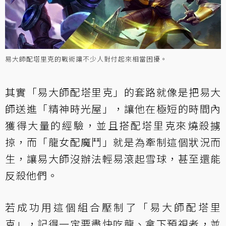
易大師配塔里克的戰術讓不少人對付起來相當困擾。
其實「易大師配塔里克」的套路就像是把易大
師送進「精神時光屋」，讓他在極短的時間內
獲得大量的經驗，並且搭配塔里克來燒殺擄
掠，而「龍女配魔鬥」就是為牽制這個狀況而
生，讓易大師沒辦法輕易滾起雪球，甚至還能
反殺他們。
若成功用這個組合壓制了「易大師配塔里
克」，記得一定要盡快吃龍、拿下預視者，並