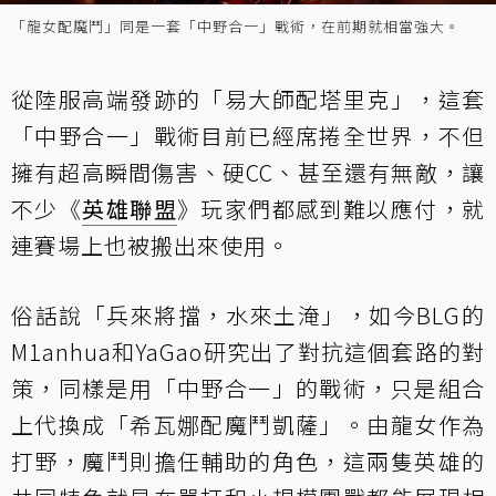
「龍女配魔鬥」同是一套「中野合一」戰術，在前期就相當強大。
從陸服高端發跡的「易大師配塔里克」，這套
「中野合一」戰術目前已經席捲全世界，不但
擁有超高瞬間傷害、硬CC、甚至還有無敵，讓
不少《
英雄聯盟
》玩家們都感到難以應付，就
連賽場上也被搬出來使用。
俗話說「兵來將擋，水來土淹」，如今BLG的
M1anhua和YaGao研究出了對抗這個套路的對
策，同樣是用「中野合一」的戰術，只是組合
上代換成「希瓦娜配魔鬥凱薩」。由龍女作為
打野，魔鬥則擔任輔助的角色，這兩隻英雄的