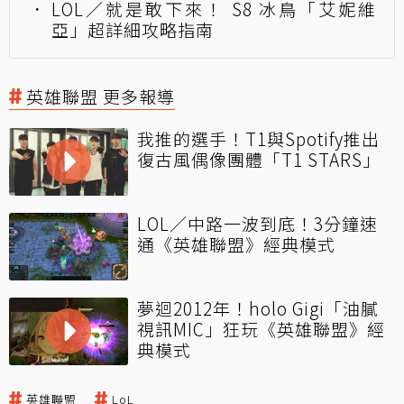
LOL／就是敢下來！ S8 冰鳥「艾妮維
亞」超詳細攻略指南
英雄聯盟 更多報導
我推的選手！T1與Spotify推出
復古風偶像團體「T1 STARS」
LOL／中路一波到底！3分鐘速
通《英雄聯盟》經典模式
夢迴2012年！holo Gigi「油膩
視訊MIC」狂玩《英雄聯盟》經
典模式
英雄聯盟
LoL