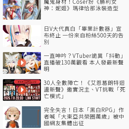
魔鬼身材！Coser扮《勝利女
神：妮姬》瑪律恰那泳裝造型
日V大代真白「畢業計數器」宣
布終止 一份來自粉絲500天的告
別
一直呻吟？VTuber詭異「抖動」
直播破130萬觀看 本人發最新聲
明
30人全數陣亡！《艾恩葛朗特迴
盪新聲》邀實況主、VT挑戰「死
亡模式」
完全失言！日本「黑白RPG」作
者喊「大東亞共榮圈萬歲」被中
國網友集體出征