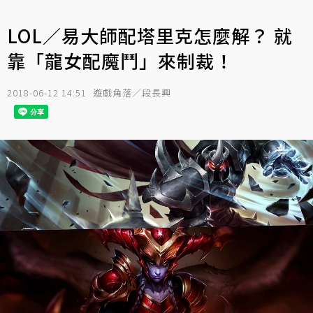
LOL／易大師配塔里克怎麼解？ 就
靠「龍女配魔鬥」來制裁！
2018-06-12 14:51
遊戲角落／段長興