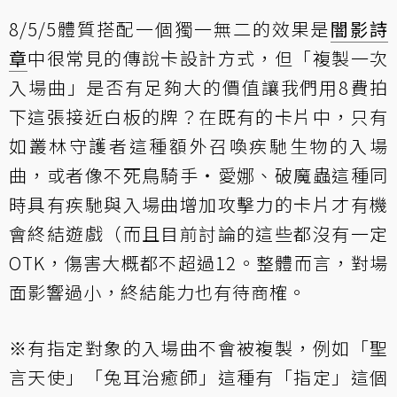
8/5/5體質搭配一個獨一無二的效果是
闇影詩
章
中很常見的傳說卡設計方式，但「複製一次
入場曲」是否有足夠大的價值讓我們用8費拍
下這張接近白板的牌？在既有的卡片中，只有
如
叢林守護者
這種額外召喚疾馳生物的入場
曲，或者像
不死鳥騎手‧愛娜
、
破魔蟲
這種同
時具有疾馳與入場曲增加攻擊力的卡片才有機
會終結遊戲（而且目前討論的這些都沒有一定
OTK，傷害大概都不超過12。整體而言，對場
面影響過小，終結能力也有待商榷。
※有指定對象的入場曲不會被複製，例如「
聖
言天使
」「
兔耳治癒師
」這種有「指定」這個