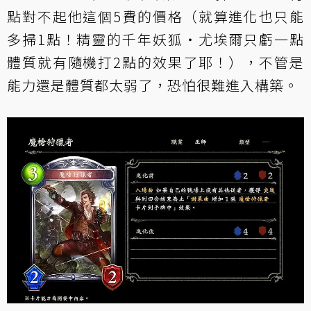
點對不起他這個5費的價格（就算進化也只能
多掃1點！精靈的
千年妖狐‧尤埃爾
只虧一點
體質就有隨機打2點的效果了耶！），不管是
能力還是體質都太弱了，恐怕很難進入構築。