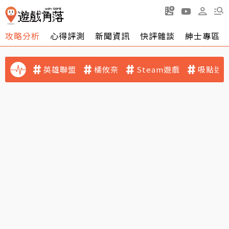
攻略分析
心得評測
新聞資訊
快評雜談
紳士專區
英雄聯盟
橘攸奈
Steam遊戲
吸點迷