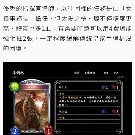
優秀的指揮官導師，以往同樣的任務是由「
女
僕事務長
」擔任，但太陽之槍‧璐不僅精度更
高、體質也多1血，有需要時還可以用4費爆能
強化抽2張，一定程度緩解傳統皇家手牌枯渴
的困境。