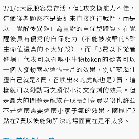
3/1/5大屁股容易存活，但1攻交換能力不佳，
這個從者顯然不是設計來直接進行戰鬥，而是
以「覺醒後異能」為重點的自保型體質。在覺
醒後具有優秀的自保能力（不能被攻擊的5點
生命值還真的不太好殺），而「3費以下從者
進場」代表可以召喚小生物token的從者可以
一個人發動兩次這張卡片的效果，例如
藍海仙
靈
自己就是3費，召喚出來的
虎鯨
也是2費，這
樣就可以發動兩次類似小符文穿刺的效果。但
是最大的問題是龍族在成長到高費以後也許並
不是這麼需要這麼小家子氣的效果，隨機打2
點在7費以後能夠解決的場面實在是不太多。