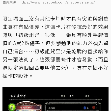
圖片來源：https://www.facebook.com/shadowverse.tw/
限定場面上沒有其他卡片時才具有突進與謝墓
曲實在有點僵硬，這張卡片在發揮最好的效果
時與「
初級詛咒
」很像－一張具有額外手牌價
值的3費2點傷害。但要發動他的能力必須先幫
自己清台……
初級詛咒
至少是乾脆的直接給你
另一張法術了，這張卻要條件才會發動（而且
還限定這個回合要叫他去死），實在是挺不好
操作的設計。