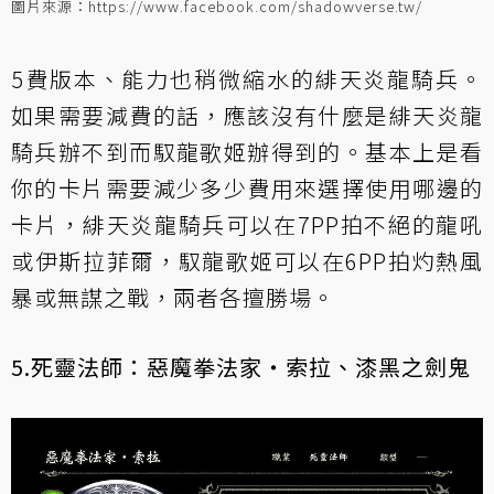
圖片來源：https://www.facebook.com/shadowverse.tw/
5費版本、能力也稍微縮水的
緋天炎龍騎兵
。
如果需要減費的話，應該沒有什麼是緋天炎龍
騎兵辦不到而馭龍歌姬辦得到的。基本上是看
你的卡片需要減少多少費用來選擇使用哪邊的
卡片，緋天炎龍騎兵可以在7PP拍不絕的龍吼
或
伊斯拉菲爾
，馭龍歌姬可以在6PP拍
灼熱風
暴
或
無謀之戰
，兩者各擅勝場。
5.死靈法師：惡魔拳法家‧索拉、漆黑之劍鬼