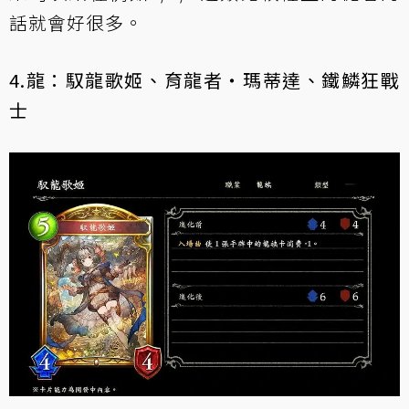
話就會好很多。
4.龍：馭龍歌姬、育龍者‧瑪蒂達、鐵鱗狂戰
士