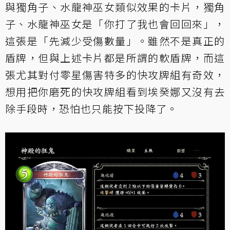
與
獨角子
、
水龍神巫女
類似效果的卡片，獨角
子、水龍神巫女是「你打了我也會回回來」，
這張是「先減少受傷數量」。雖然不是真正的
盾牌，但與上述卡片都是所謂的軟盾牌，而這
張尤其對付零星傷害特多的快攻牌組有奇效，
想用把你磨死的快攻牌組看到埃癸娜又沒有去
除手段時，恐怕也只能按下投降了。