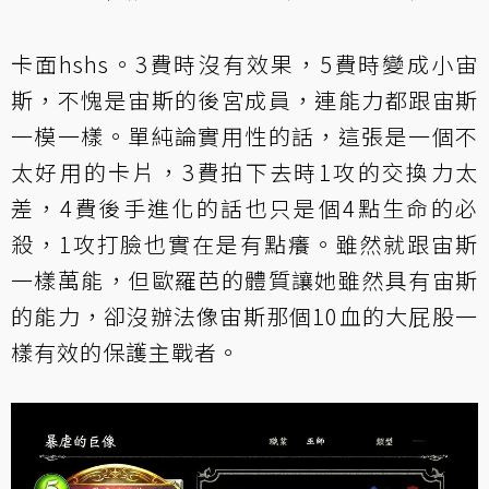
卡面hshs。3費時沒有效果，5費時變成小宙
斯，不愧是
宙斯
的後宮成員，連能力都跟宙斯
一模一樣。單純論實用性的話，這張是一個不
太好用的卡片，3費拍下去時1攻的交換力太
差，4費後手進化的話也只是個4點生命的必
殺，1攻打臉也實在是有點癢。雖然就跟宙斯
一樣萬能，但歐羅芭的體質讓她雖然具有宙斯
的能力，卻沒辦法像宙斯那個10血的大屁股一
樣有效的保護主戰者。